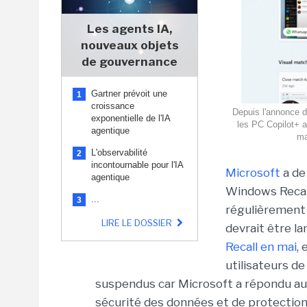
Les agents IA,
nouveaux objets
de gouvernance
Gartner prévoit une
1
croissance
Depuis l'annonce d
exponentielle de l'IA
les PC Copilot+ a
agentique
ma
L'observabilité
2
incontournable pour l'IA
Microsoft
a de
agentique
Windows Recal
...
3
régulièrement 
LIRE LE DOSSIER
devrait être l
Recall en mai
,
utilisateurs de
suspendus car Microsoft a répondu au
sécurité des données et de protection d