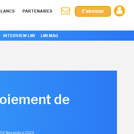
S'abonner
BLANCS
PARTENAIRES
INTERVIEW LMI
LMI MAG
loiement de
e 04 Novembre 2024