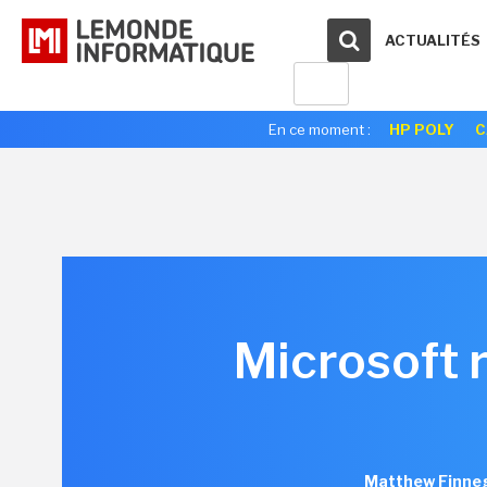
ACTUALITÉS
En ce moment :
HP POLY
C
Microsoft 
Matthew Finneg