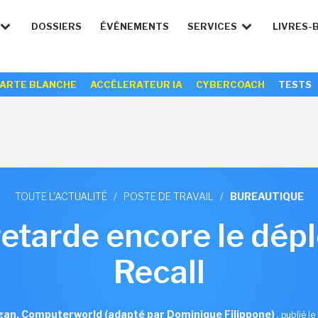
DOSSIERS
ÉVÉNEMENTS
SERVICES
LIVRES-
ARTE BLANCHE
ACCÉLERATEUR IA
CYBERCOACH
TESTS
TOUTE L'ACTUALITÉ
/
POSTE DE TRAVAIL
/
BUREAUTIQUE
retarde encore le dép
Recall
an, Computerworld (adapté par Dominique Filippone)
,
publié l