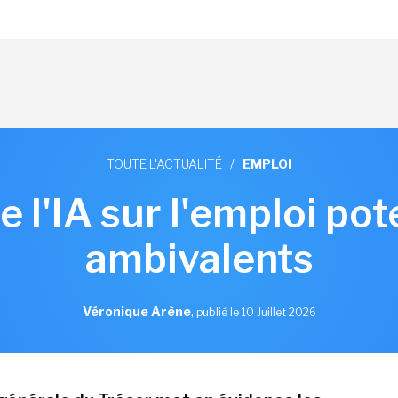
TOUTE L'ACTUALITÉ
/
EMPLOI
e l'IA sur l'emploi po
ambivalents
Véronique Arène
,
publié le 10 Juillet 2026