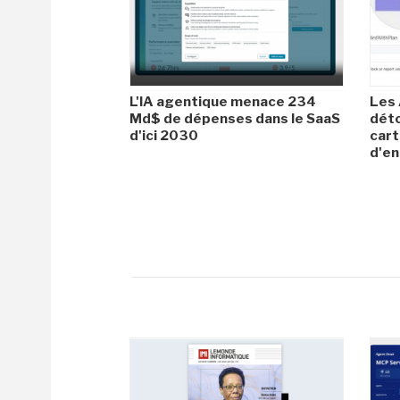
L'IA agentique menace 234
Les 
Md$ de dépenses dans le SaaS
dét
d'ici 2030
cart
d'en