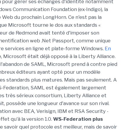
 pour gérer ses échanges d'identité notamment
dows Communication Foundation (ex-Indigo), la
 Web du prochain LongHorn. Ce n'est pas la
que Microsoft tourne le dos aux standards «
éditeur de Redmond avait tenté d'imposer son
hentification web .Net Passport, comme unique
re services en ligne et plate-forme Windows.
En
e, Microsoft était déjà opposé à la Liberty Alliance.
 l'abandon de SAML, Microsoft prend à contre pied
mbreux éditeurs ayant opté pour un modèle
es standards plus matures. Mais pas seulement. A
WS-Federation, SAML est également largement
es très sérieux consortium, Liberty Alliance et
fait, possède une longueur d'avance sur son rival.
tion avec BEA, Verisign, IBM et RSA Security -
fet qu'à la version 1.0.
WS-Federation plus
e savoir quel protocole est meilleur, mais de savoir