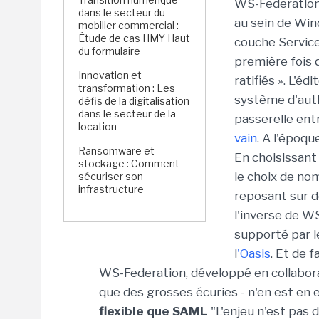
WS-Federation
dans le secteur du
au sein de Win
mobilier commercial :
Étude de cas HMY Haut
couche Service
du formulaire
première fois 
Innovation et
ratifiés ». L'
transformation : Les
système d'aut
défis de la digitalisation
dans le secteur de la
passerelle ent
location
vain
. A l'époqu
Ransomware et
En choisissant
stockage : Comment
le choix de no
sécuriser son
infrastructure
reposant sur d
l'inverse de 
supporté par l
l
'Oasis
. Et de 
WS-Federation, développé en collabora
que des grosses écuries - n'en est en ef
flexible que SAML
"L'enjeu n'est pas d