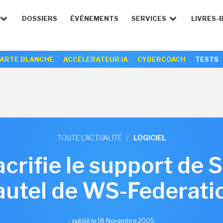
DOSSIERS
ÉVÉNEMENTS
SERVICES
LIVRES-
ARTE BLANCHE
ACCÉLERATEUR IA
CYBERCOACH
TESTS
TOUTE L'ACTUALITÉ
/
LOGICIEL
acrifie le support de 
'autel de WS-Federati
,
publié le 18 Novembre 2005