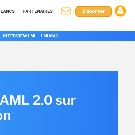
S'abonner
BLANCS
PARTENAIRES
INTERVIEW LMI
LMI MAG
SAML 2.0 sur
on