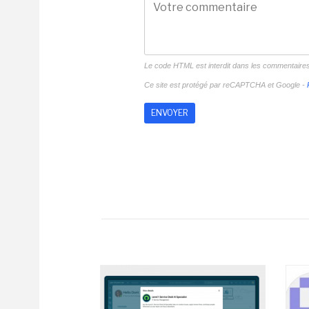
Le code HTML est interdit dans les commentaire
Ce site est protégé par reCAPTCHA et Google -