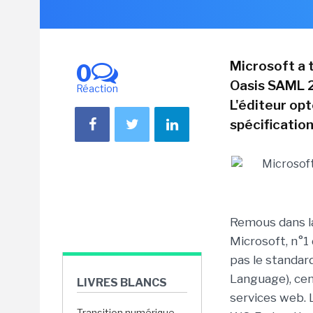
Microsoft a t
0
Oasis SAML 2
Réaction
L'éditeur op
spécificatio
Remous dans la
Microsoft, n°1 
pas le standar
Language), cen
LIVRES BLANCS
services web. 
Transition numérique