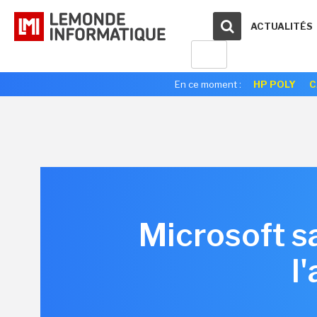
ACTUALITÉS
En ce moment :
HP POLY
C
Microsoft s
l