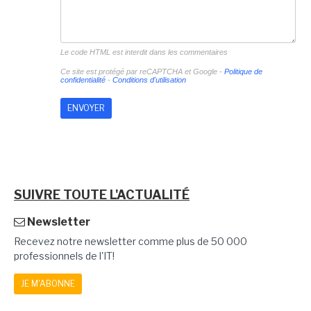
Le code HTML est interdit dans les commentaires
Ce site est protégé par reCAPTCHA et Google -
Politique de
confidentialité
-
Conditions d'utilisation
SUIVRE TOUTE L'ACTUALITÉ
Newsletter
Recevez notre newsletter comme plus de 50 000
professionnels de l'IT!
JE M'ABONNE