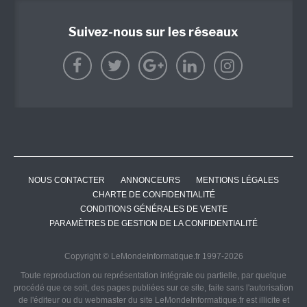
Suivez-nous sur les réseaux
NOUS CONTACTER
ANNONCEURS
MENTIONS LÉGALES
CHARTE DE CONFIDENTIALITÉ
CONDITIONS GÉNÉRALES DE VENTE
PARAMÈTRES DE GESTION DE LA CONFIDENTIALITÉ
Copyright © LeMondeInformatique.fr 1997-2026
Toute reproduction ou représentation intégrale ou partielle, par quelque
procédé que ce soit, des pages publiées sur ce site, faite sans l'autorisation
de l'éditeur ou du webmaster du site LeMondeInformatique.fr est illicite et