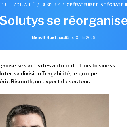
TOUTE L'ACTUALITÉ
/
BUSINESS
/
OPÉRATEUR ET INTÉGRATEU
Solutys se réorganise
Benoît Huet
,
publié le 30 Juin 2026
ganise ses activités autour de trois business
iloter sa division Traçabilité, le groupe
éric Bismuth, un expert du secteur.