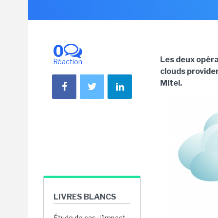
0
Les deux opéra
Réaction
clouds provider
Mitel.
LIVRES BLANCS
Étude de cas : l'impact