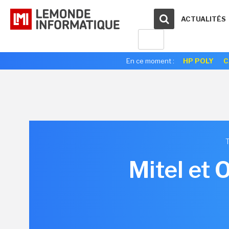
ACTUALITÉS
En ce moment :
HP POLY
C
Mitel et 