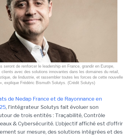
s seront de renforcer le leadership en France, grandir en Europe,
lients avec des solutions innovantes dans les domaines du retail,
istique, de lindustrie, et rassembler toutes les forces de cette nouvelle
», explique Frédéric Bismuth Solutys. (Crédit Solutys)
hats de Nedap France et de Rayonnance en
25
, l'intégrateur Solutys fait évoluer son
tour de trois entités : Traçabilité, Contrôle
eaux & Cybersécurité. L'objectif affiché est d'offrir
ment sur mesure, des solutions intégrées et des