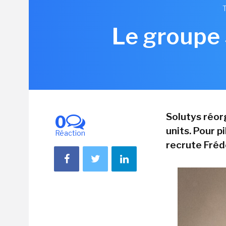
Le groupe 
Solutys réor
0
units. Pour p
Réaction
recrute Fréd