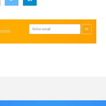
OK
 50000