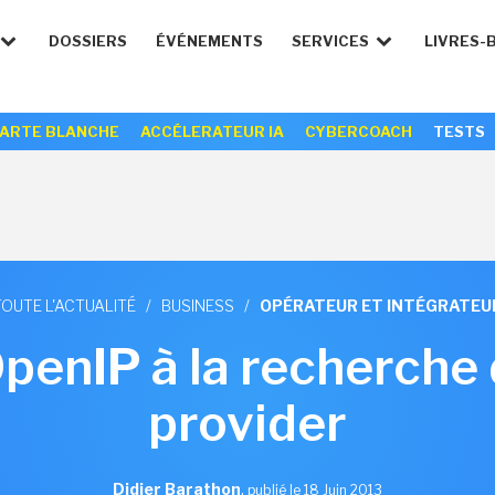
DOSSIERS
ÉVÉNEMENTS
SERVICES
LIVRES-
ARTE BLANCHE
ACCÉLERATEUR IA
CYBERCOACH
TESTS
TOUTE L'ACTUALITÉ
/
BUSINESS
/
OPÉRATEUR ET INTÉGRATEU
OpenIP à la recherche
provider
Didier Barathon
,
publié le 18 Juin 2013