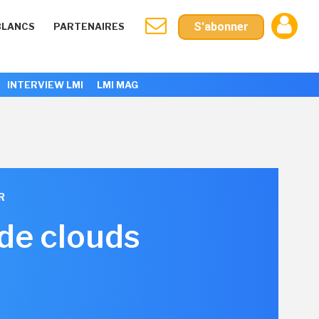
S'abonner
BLANCS
PARTENAIRES
INTERVIEW LMI
LMI MAG
R
 de clouds