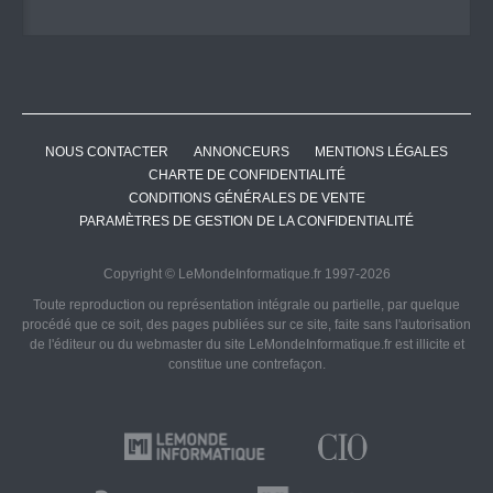
NOUS CONTACTER
ANNONCEURS
MENTIONS LÉGALES
CHARTE DE CONFIDENTIALITÉ
CONDITIONS GÉNÉRALES DE VENTE
PARAMÈTRES DE GESTION DE LA CONFIDENTIALITÉ
Copyright © LeMondeInformatique.fr 1997-2026
Toute reproduction ou représentation intégrale ou partielle, par quelque
procédé que ce soit, des pages publiées sur ce site, faite sans l'autorisation
de l'éditeur ou du webmaster du site LeMondeInformatique.fr est illicite et
constitue une contrefaçon.