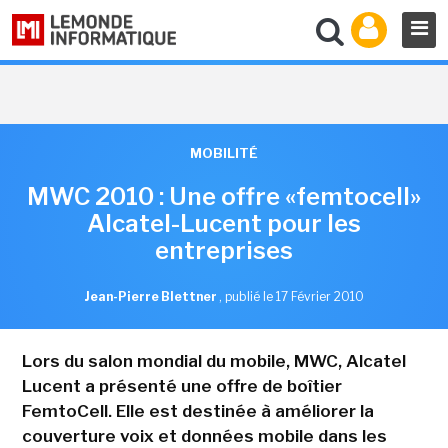
MOBILITÉ
MWC 2010 : Une offre «femtocell»
Alcatel-Lucent pour les
entreprises
Jean-Pierre Blettner
,
publié le 17 Février 2010
Lors du salon mondial du mobile, MWC, Alcatel
Lucent a présenté une offre de boîtier
FemtoCell. Elle est destinée à améliorer la
couverture voix et données mobile dans les