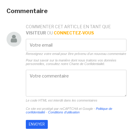
Commentaire
COMMENTER CET ARTICLE EN TANT QUE
VISITEUR
OU
CONNECTEZ-VOUS
Renseignez votre email pour être prévenu d'un nouveau commentaire
Pour tout savoir sur la manière dont nous traitons vos données
personnelles, consultez notre
Charte de Confidentialité.
Le code HTML est interdit dans les commentaires
Ce site est protégé par reCAPTCHA et Google -
Politique de
confidentialité
-
Conditions d'utilisation