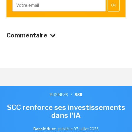
OK
Commentaire
BUSINESS
/
SSII
SCC renforce ses investissements
dans l'IA
Benoît Huet
,
publié le 07 Juillet 2026