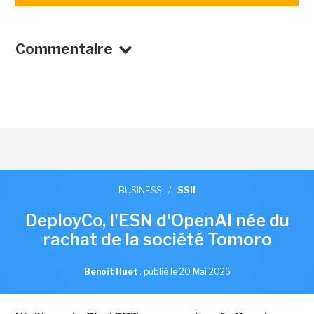
Commentaire
BUSINESS
/
SSII
DeployCo, l'ESN d'OpenAI née du
rachat de la société Tomoro
Benoît Huet
,
publié le 20 Mai 2026