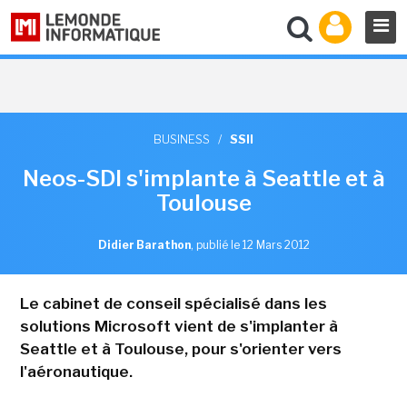
BUSINESS
/
SSII
Neos-SDI s'implante à Seattle et à
Toulouse
Didier Barathon
,
publié le 12 Mars 2012
Le cabinet de conseil spécialisé dans les
solutions Microsoft vient de s'implanter à
Seattle et à Toulouse, pour s'orienter vers
l'aéronautique.