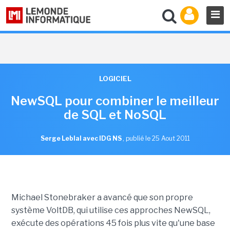
LOGICIEL
NewSQL pour combiner le meilleur
de SQL et NoSQL
Serge Leblal avec IDG NS
,
publié le 25 Aout 2011
Michael Stonebraker a avancé que son propre
système VoltDB, qui utilise ces approches NewSQL,
exécute des opérations 45 fois plus vite qu'une base