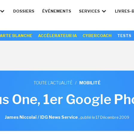
DOSSIERS
ÉVÉNEMENTS
SERVICES
LIVRES-
ARTE BLANCHE
ACCÉLERATEUR IA
CYBERCOACH
TESTS
TOUTE L'ACTUALITÉ
/
MOBILITÉ
s One, 1er Google Ph
James Niccolaï / IDG News Service
,
publié le 17 Décembre 2009