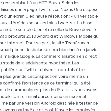
e ressemblant à un HTC Bravo. Selon les
aissés sur la page Twitter, ce Nexus One dispose
et d'un écran Oled haute résolution : « un véritable
aux stéroïdes selon certains tweets ». La base
e mobile semble bien être celle du Bravo dévoilé
map produits 2010 Android et Windows Mobile qui
» sur Internet. Pour sa part, le site TechCrunch
smartphone désimlocké sera bien lancé en janvier
la marque Google. La commercialisation en direct
u stade de la séduisante hypothèse. Les
ubliés sur Twitter doivent toutefois être
la plus grande circonspection voire même un
s confirmé l'existence de ce terminal qui a été
nt de communiquer plus de détails : « Nous avons
mobile. Un terminal qui combine un matériel
nimé par une version Android destinée à tester de
us avons partagé ce dispositif avec les employés