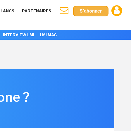
S'abonner
BLANCS
PARTENAIRES
INTERVIEW LMI
LMI MAG
one ?