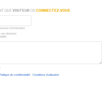
NT QUE
VISITEUR
OU
CONNECTEZ-VOUS
 nouveau commentaire
ns vos données
ialité.
s
Politique de confidentialité
-
Conditions d'utilisation