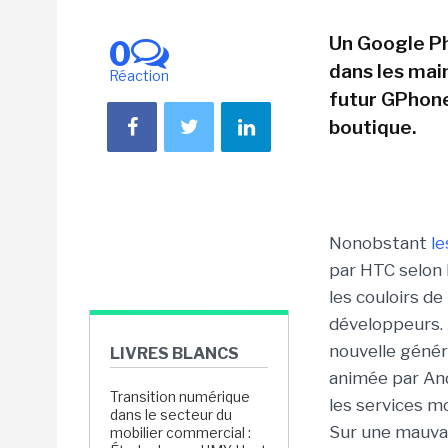
Un Google Ph
0
dans les mai
Réaction
futur GPhon
boutique.
Nonobstant
l
par HTC selon 
les couloirs d
développeurs. 
nouvelle géné
LIVRES BLANCS
animée par Andr
Transition numérique
les services m
dans le secteur du
Sur une mauva
mobilier commercial :