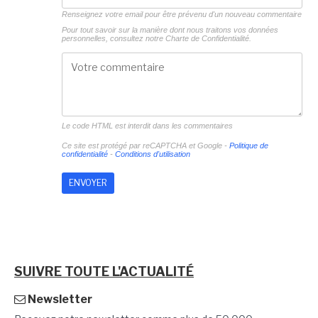
Renseignez votre email pour être prévenu d'un nouveau commentaire
Pour tout savoir sur la manière dont nous traitons vos données
personnelles, consultez notre
Charte de Confidentialité.
Le code HTML est interdit dans les commentaires
Ce site est protégé par reCAPTCHA et Google -
Politique de
confidentialité
-
Conditions d'utilisation
SUIVRE TOUTE L'ACTUALITÉ
Newsletter