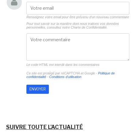
Renseignez votre email pour être prévenu d'un nouveau commentaire
Pour tout savoir sur la manière dont nous traitons vos données
personnelles, consultez notre
Charte de Confidentialité.
Le code HTML est interdit dans les commentaires
Ce site est protégé par reCAPTCHA et Google -
Politique de
confidentialité
-
Conditions d'utilisation
SUIVRE TOUTE L'ACTUALITÉ