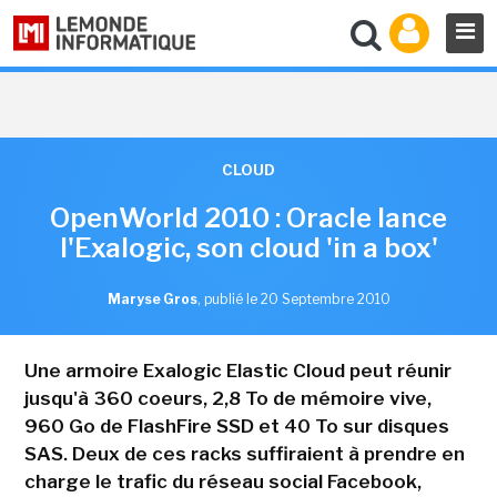
CLOUD
OpenWorld 2010 : Oracle lance
l'Exalogic, son cloud 'in a box'
Maryse Gros
,
publié le 20 Septembre 2010
Une armoire Exalogic Elastic Cloud peut réunir
jusqu'à 360 coeurs, 2,8 To de mémoire vive,
960 Go de FlashFire SSD et 40 To sur disques
SAS. Deux de ces racks suffiraient à prendre en
charge le trafic du réseau social Facebook,