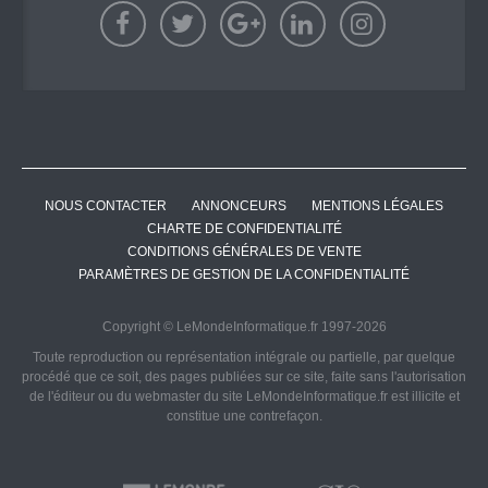
NOUS CONTACTER
ANNONCEURS
MENTIONS LÉGALES
CHARTE DE CONFIDENTIALITÉ
CONDITIONS GÉNÉRALES DE VENTE
PARAMÈTRES DE GESTION DE LA CONFIDENTIALITÉ
Copyright © LeMondeInformatique.fr 1997-2026
Toute reproduction ou représentation intégrale ou partielle, par quelque
procédé que ce soit, des pages publiées sur ce site, faite sans l'autorisation
de l'éditeur ou du webmaster du site LeMondeInformatique.fr est illicite et
constitue une contrefaçon.