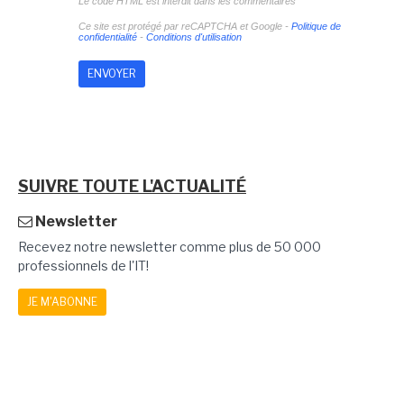
Le code HTML est interdit dans les commentaires
Ce site est protégé par reCAPTCHA et Google -
Politique de
confidentialité
-
Conditions d'utilisation
SUIVRE TOUTE L'ACTUALITÉ
Newsletter
Recevez notre newsletter comme plus de 50 000
professionnels de l'IT!
JE M'ABONNE