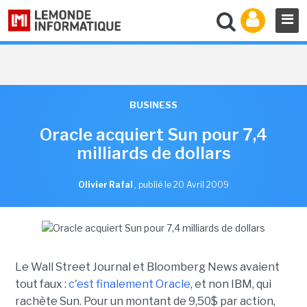
BUSINESS
Oracle acquiert Sun pour 7,4
milliards de dollars
Olivier Rafal
,
publié le 20 Avril 2009
Le Wall Street Journal et Bloomberg News avaient
tout faux :
c'est finalement Oracle
, et non IBM, qui
rachète Sun. Pour un montant de 9,50$ par action,