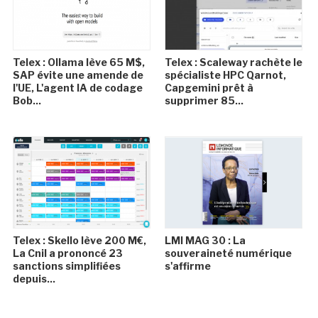
Telex : Ollama lève 65 M$,
Telex : Scaleway rachète le
SAP évite une amende de
spécialiste HPC Qarnot,
l'UE, L'agent IA de codage
Capgemini prêt à
Bob...
supprimer 85...
Telex : Skello lève 200 M€,
LMI MAG 30 : La
La Cnil a prononcé 23
souveraineté numérique
sanctions simplifiées
s'affirme
depuis...