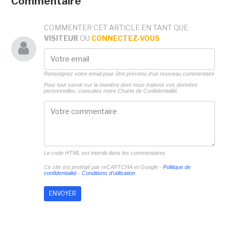
Commentaire
COMMENTER CET ARTICLE EN TANT QUE
VISITEUR
OU
CONNECTEZ-VOUS
Renseignez votre email pour être prévenu d'un nouveau commentaire
Pour tout savoir sur la manière dont nous traitons vos données
personnelles, consultez notre
Charte de Confidentialité.
Le code HTML est interdit dans les commentaires
Ce site est protégé par reCAPTCHA et Google -
Politique de
confidentialité
-
Conditions d'utilisation