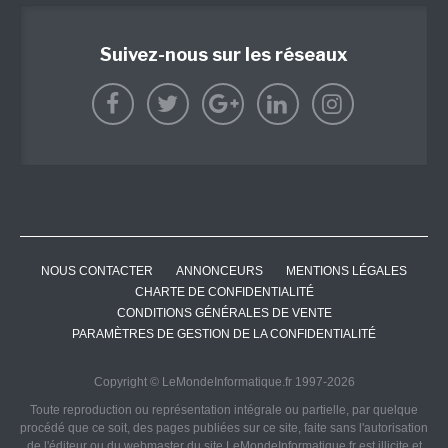
Suivez-nous sur les réseaux
NOUS CONTACTER
ANNONCEURS
MENTIONS LÉGALES
CHARTE DE CONFIDENTIALITÉ
CONDITIONS GÉNÉRALES DE VENTE
PARAMÈTRES DE GESTION DE LA CONFIDENTIALITÉ
Copyright © LeMondeInformatique.fr 1997-2026
Toute reproduction ou représentation intégrale ou partielle, par quelque
procédé que ce soit, des pages publiées sur ce site, faite sans l'autorisation
de l'éditeur ou du webmaster du site LeMondeInformatique.fr est illicite et