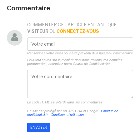
Commentaire
COMMENTER CET ARTICLE EN TANT QUE
VISITEUR
OU
CONNECTEZ-VOUS
Renseignez votre email pour être prévenu d'un nouveau commentaire
Pour tout savoir sur la manière dont nous traitons vos données
personnelles, consultez notre
Charte de Confidentialité.
Le code HTML est interdit dans les commentaires
Ce site est protégé par reCAPTCHA et Google -
Politique de
confidentialité
-
Conditions d'utilisation