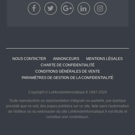
NOUS CONTACTER
ANNONCEURS
MENTIONS LÉGALES
CHARTE DE CONFIDENTIALITÉ
CONDITIONS GÉNÉRALES DE VENTE
PARAMÈTRES DE GESTION DE LA CONFIDENTIALITÉ
Copyright © LeMondeInformatique.fr 1997-2026
Toute reproduction ou représentation intégrale ou partielle, par quelque
procédé que ce soit, des pages publiées sur ce site, faite sans l'autorisation
de l'éditeur ou du webmaster du site LeMondeInformatique.fr est illicite et
constitue une contrefaçon.