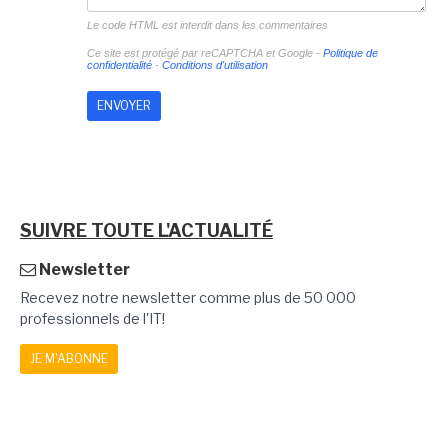
Le code HTML est interdit dans les commentaires
Ce site est protégé par reCAPTCHA et Google -
Politique de
confidentialité
-
Conditions d'utilisation
SUIVRE TOUTE L'ACTUALITÉ
Newsletter
Recevez notre newsletter comme plus de 50 000
professionnels de l'IT!
JE M'ABONNE