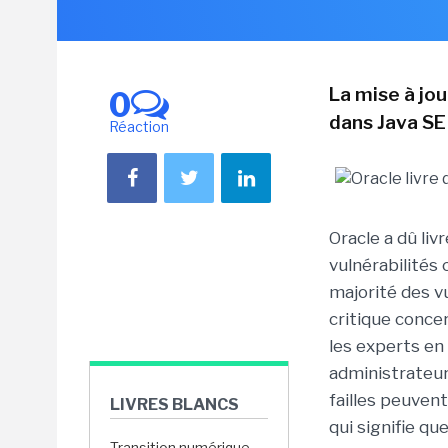
La mise à jou
0
dans Java SE 
Réaction
Oracle a dû li
vulnérabilités 
majorité des vu
critique conce
les experts en
administrateur
failles peuvent
LIVRES BLANCS
qui signifie q
Transition numérique