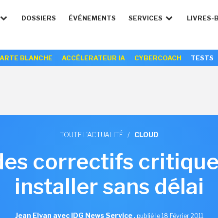
DOSSIERS
ÉVÉNEMENTS
SERVICES
LIVRES-
ARTE BLANCHE
ACCÉLERATEUR IA
CYBERCOACH
TESTS
TOUTE L'ACTUALITÉ
/
CLOUD
des correctifs critiqu
installer sans délai
Jean Elyan avec IDG News Service
,
publié le 18 Février 2011