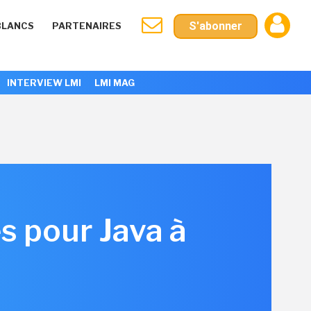
S'abonner
BLANCS
PARTENAIRES
INTERVIEW LMI
LMI MAG
es pour Java à