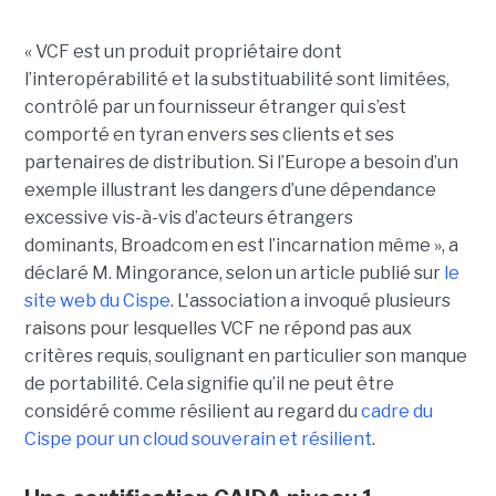
« VCF est un produit propriétaire dont
l’interopérabilité et la substituabilité sont limitées,
contrôlé par un fournisseur étranger qui s’est
comporté en tyran envers ses clients et ses
partenaires de distribution. Si l’Europe a besoin d’un
exemple illustrant les dangers d’une dépendance
excessive vis-à-vis d’acteurs étrangers
dominants, Broadcom en est l’incarnation même », a
déclaré M. Mingorance, selon un article publié sur
le
site web du C
ispe
.
L'association a invoqué plusieurs
raisons pour lesquelles VCF ne répond pas aux
critères requis, soulignant en particulier son manque
de portabilité. Cela signifie qu’il ne peut être
considéré comme résilient au regard du
cadre du
C
ispe
pour un cloud souverain et résilient
.