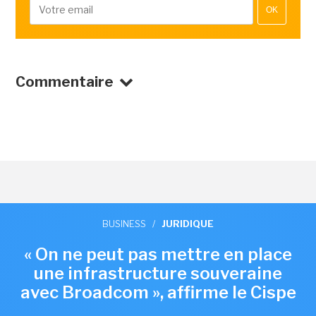
OK
Commentaire
BUSINESS
/
JURIDIQUE
« On ne peut pas mettre en place
une infrastructure souveraine
avec Broadcom », affirme le Cispe