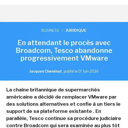
BUSINESS
/
JURIDIQUE
En attendant le procès avec
Broadcom, Tesco abandonne
progressivement VMware
Jacques Cheminat
,
publié le 17 Juin 2026
La chaîne britannique de supermarchés
américaine a décidé de remplacer VMware par
des solutions alternatives et confie à un tiers le
support de sa plateforme existante . En
parallèle, Tesco continue sa procédure judiciaire
contre Broadcom qui sera examinée au plus tôt