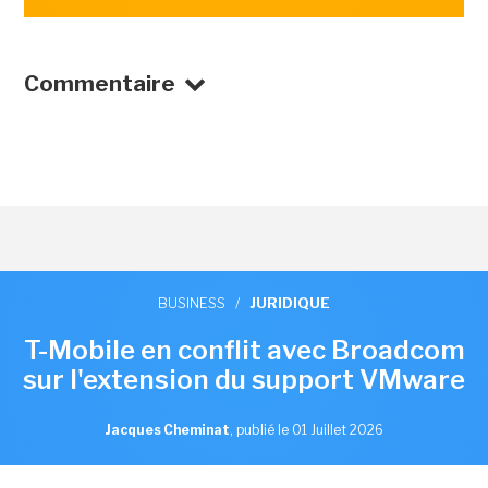
Commentaire
BUSINESS
/
JURIDIQUE
T-Mobile en conflit avec Broadcom
sur l'extension du support VMware
Jacques Cheminat
,
publié le 01 Juillet 2026