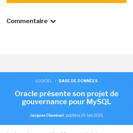
Commentaire
LOGICIEL
/
BASE DE DONNÉES
Oracle présente son projet de
gouvernance pour MySQL
Jacques Cheminat
,
publié le 29 Juin 2026