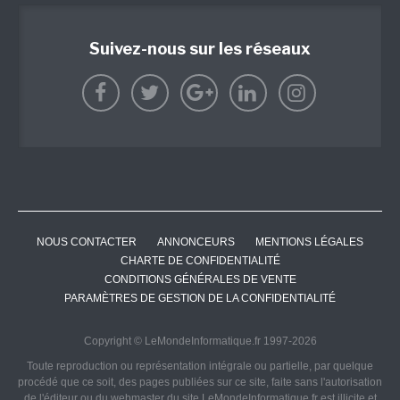
Suivez-nous sur les réseaux
NOUS CONTACTER
ANNONCEURS
MENTIONS LÉGALES
CHARTE DE CONFIDENTIALITÉ
CONDITIONS GÉNÉRALES DE VENTE
PARAMÈTRES DE GESTION DE LA CONFIDENTIALITÉ
Copyright © LeMondeInformatique.fr 1997-2026
Toute reproduction ou représentation intégrale ou partielle, par quelque
procédé que ce soit, des pages publiées sur ce site, faite sans l'autorisation
de l'éditeur ou du webmaster du site LeMondeInformatique.fr est illicite et