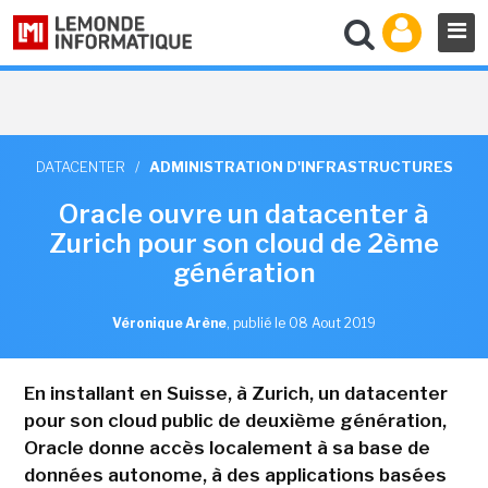
DATACENTER
/
ADMINISTRATION D'INFRASTRUCTURES
Oracle ouvre un datacenter à
Zurich pour son cloud de 2ème
génération
Véronique Arène
,
publié le 08 Aout 2019
En installant en Suisse, à Zurich, un datacenter
pour son cloud public de deuxième génération,
Oracle donne accès localement à sa base de
données autonome, à des applications basées