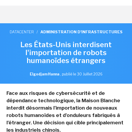
DATACENTER
/
ADMINISTRATION D'INFRASTRUCTURES
Les États-Unis interdisent
l'importation de robots
humanoïdes étrangers
Elgodjam Hanna
,
publié le 30 Juillet 2026
Face aux risques de cybersécurité et de
dépendance technologique, la Maison Blanche
interdit désormais l'importation de nouveaux
robots humanoïdes et d'onduleurs fabriqués à
l'étranger. Une décision qui cible principalement
les industriels chinois.