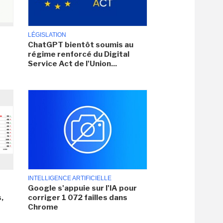
LÉGISLATION
ChatGPT bientôt soumis au
régime renforcé du Digital
Service Act de l'Union...
INTELLIGENCE ARTIFICIELLE
Google s'appuie sur l'IA pour
,
corriger 1 072 failles dans
Chrome