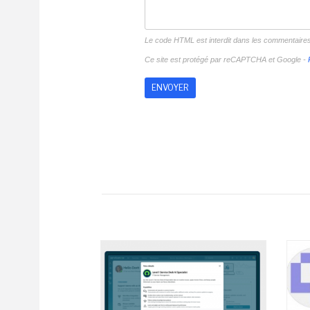
Le code HTML est interdit dans les commentaire
Ce site est protégé par reCAPTCHA et Google -