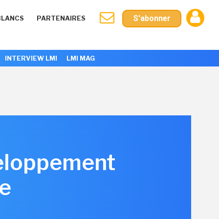
S'abonner
BLANCS
PARTENAIRES
INTERVIEW LMI
LMI MAG
éveloppement
se