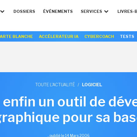
DOSSIERS
ÉVÉNEMENTS
SERVICES
LIVRES-
ARTE BLANCHE
ACCÉLERATEUR IA
CYBERCOACH
TESTS
TOUTE L'ACTUALITÉ
/
LOGICIEL
 enfin un outil de d
raphique pour sa ba
,
publié le 14 Mars 2006