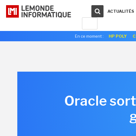
ACTUALITÉS
En ce moment :
HP POLY
C
Oracle sort
g