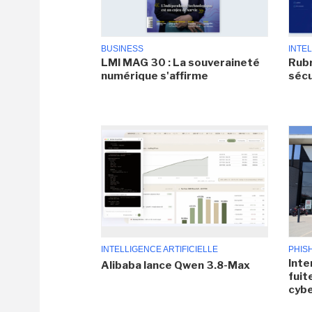
BUSINESS
INTEL
LMI MAG 30 : La souveraineté
Rubr
numérique s'affirme
sécu
INTELLIGENCE ARTIFICIELLE
PHIS
Inte
Alibaba lance Qwen 3.8-Max
fuit
cyb