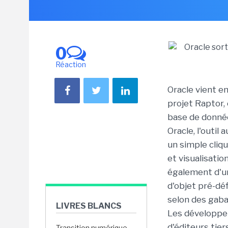
0
Réaction
Oracle vient en
projet Raptor,
base de donnée
Oracle, l'outil
un simple cliqu
et visualisatio
également d'un
d'objet pré-déf
selon des gaba
LIVRES BLANCS
Les développeu
d'éditeurs tie
Transition numérique