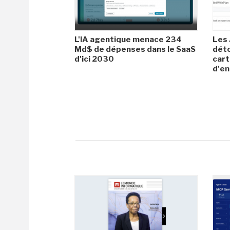
L'IA agentique menace 234
Les 
Md$ de dépenses dans le SaaS
dét
d'ici 2030
cart
d'en