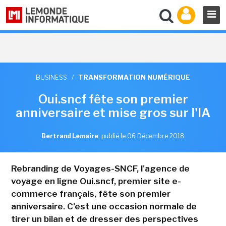
BUSINESS
/
TRANSFORMATION NUMÉRIQUE
Oui.sncf fête son premier
anniversaire et mise gros sur l'IA
Bertrand Lemaire
,
publié le 06 Décembre 2018
Rebranding de Voyages-SNCF, l'agence de
voyage en ligne Oui.sncf, premier site e-
commerce français, fête son premier
anniversaire. C'est une occasion normale de
tirer un bilan et de dresser des perspectives