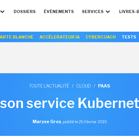
DOSSIERS
ÉVÉNEMENTS
SERVICES
LIVRES-
ARTE BLANCHE
ACCÉLERATEUR IA
CYBERCOACH
TESTS
TOUTE L'ACTUALITÉ
/
CLOUD
/
PAAS
 son service Kuberne
Maryse Gros
,
publié le 26 Février 2019