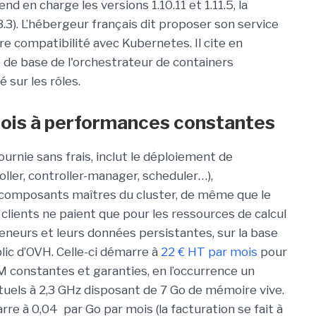
nd en charge les versions 1.10.11 et 1.11.5, la
13.3). L’hébergeur français dit proposer son service
re compatibilité avec Kubernetes. Il cite en
e de base de l'orchestrateur de containers
 sur les rôles.
 mois à performances constantes
urnie sans frais, inclut le déploiement de
oller, controller-manager, scheduler…),
 composants maîtres du cluster, de même que le
lients ne paient que pour les ressources de calcul
neurs et leurs données persistantes, sur la base
lic d’OVH. Celle-ci démarre à
22 € HT par mois
pour
 constantes et garanties, en l’occurrence un
tuels à 2,3 GHz disposant de 7 Go de mémoire vive.
e à 0,04 par Go par mois (la facturation se fait à