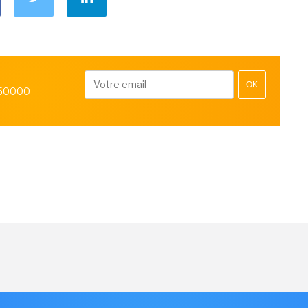
OK
 50000