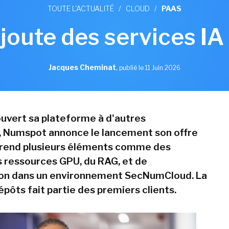
TOUTE L'ACTUALITÉ
/
CLOUD
/
PAAS
oute des services IA
Jacques Cheminat
,
publié le 11 Juin 2026
ouvert sa plateforme à d'autres
, Numspot annonce le lancement son offre
prend plusieurs éléments comme des
 ressources GPU, du RAG, et de
ion dans un environnement SecNumCloud. La
pôts fait partie des premiers clients.