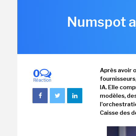
Numspot aj
Après avoir 
0
fournisseurs
Réaction
IA. Elle com
modèles, des
l'orchestrat
Caisse des dé