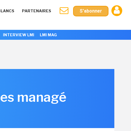
S'abonner
BLANCS
PARTENAIRES
INTERVIEW LMI
LMI MAG
tes managé