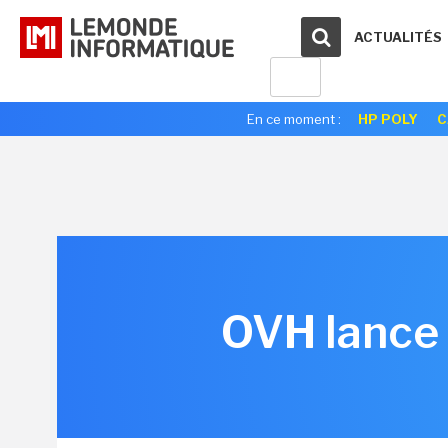
ACTUALITÉS
En ce moment :
HP POLY
C
OVH lance