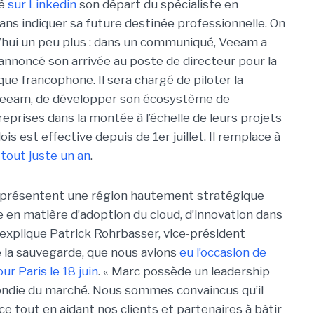
cé
sur Linkedin
son départ du spécialiste en
sans indiquer sa future destinée professionnelle. On
d’hui un peu plus : dans un communiqué, Veeam a
 annoncé son arrivée au poste de directeur pour la
ique francophone. Il sera chargé de piloter la
 Veeam, de développer son écosystème de
eprises dans la montée à l’échelle de leurs projets
is est effective depuis de 1er juillet. Il remplace à
tout juste un an
.
 représentent une région hautement stratégique
en matière d’adoption du cloud, d’innovation dans
 explique Patrick Rohrbasser, vice-président
 la sauvegarde, que nous avions
eu l’occasion de
r Paris le 18 juin
. « Marc possède un leadership
ondie du marché. Nous sommes convaincus qu’il
e tout en aidant nos clients et partenaires à bâtir