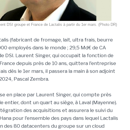
nt DSI groupe et France de Lactalis à partir du 1er mars. (Photo DR)
lis (fabricant de fromage, lait, ultra frais, beurre
000 employés dans le monde ; 29,5 Md€ de CA
e DSI. Laurent Singer, qui occupait la fonction de
France depuis près de 10 ans, quittera l'entreprise
Mais dès le 1er mars, il passera la main à son adjoint
 2024, Pascal Zembra.
ise en place par Laurent Singer, qui compte près
 entier, dont un quart au siège, à Laval (Mayenne).
intégration des acquisitions et assurera le suivi du
ana pour l'ensemble des pays dans lequel Lactalis
tion des 80 datacenters du groupe sur un cloud