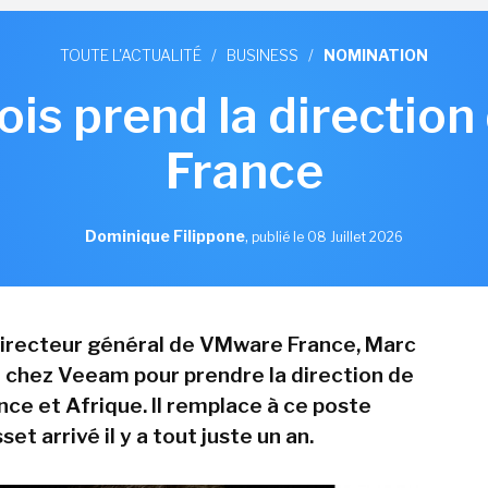
TOUTE L'ACTUALITÉ
/
BUSINESS
/
NOMINATION
ois prend la directio
France
Dominique Filippone
,
publié le 08 Juillet 2026
directeur général de VMware France, Marc
ve chez Veeam pour prendre la direction de
ance et Afrique. Il remplace à ce poste
et arrivé il y a tout juste un an.