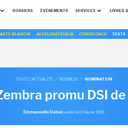
DOSSIERS
ÉVÉNEMENTS
SERVICES
LIVRES-
ARTE BLANCHE
ACCÉLERATEUR IA
CYBERCOACH
TESTS
TOUTE L'ACTUALITÉ
/
BUSINESS
/
NOMINATION
Zembra promu DSI de 
Emmanuelle Delsol
,
publié le 17 Février 2025