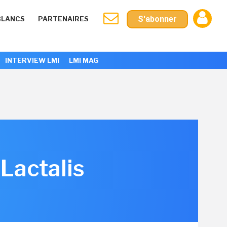
S'abonner
BLANCS
PARTENAIRES
INTERVIEW LMI
LMI MAG
Lactalis