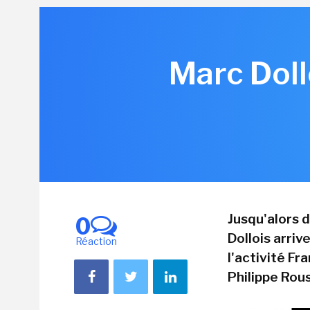
Marc Doll
Jusqu'alors 
0
Dollois arri
Réaction
l'activité Fr
Philippe Rouss