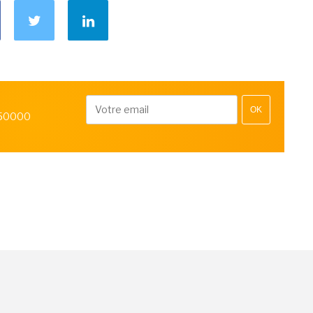
OK
 50000