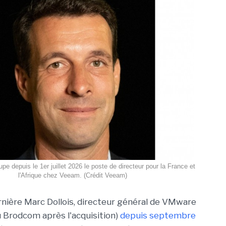
pe depuis le 1er juillet 2026 le poste de directeur pour la France et
l'Afrique chez Veeam. (Crédit Veeam)
nière Marc Dollois, directeur général de VMware
 Brodcom après l'acquisition)
depuis septembre