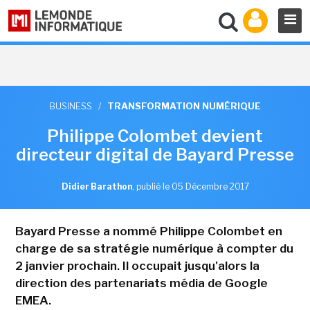
BUSINESS
/
TRANSFORMATION NUMÉRIQUE
Philippe Colombet devient
directeur digital de Bayard Presse
Didier Barathon
,
publié le 05 Décembre 2017
Bayard Presse a nommé Philippe Colombet en
charge de sa stratégie numérique à compter du
2 janvier prochain. Il occupait jusqu'alors la
direction des partenariats média de Google
EMEA.