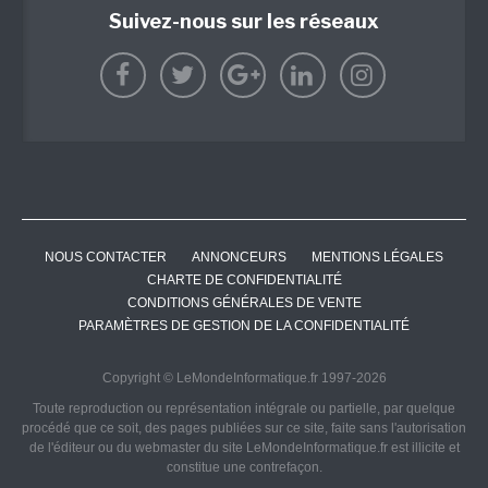
Suivez-nous sur les réseaux
NOUS CONTACTER
ANNONCEURS
MENTIONS LÉGALES
CHARTE DE CONFIDENTIALITÉ
CONDITIONS GÉNÉRALES DE VENTE
PARAMÈTRES DE GESTION DE LA CONFIDENTIALITÉ
Copyright © LeMondeInformatique.fr 1997-2026
Toute reproduction ou représentation intégrale ou partielle, par quelque
procédé que ce soit, des pages publiées sur ce site, faite sans l'autorisation
de l'éditeur ou du webmaster du site LeMondeInformatique.fr est illicite et
constitue une contrefaçon.