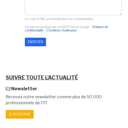
Le code HTML est interdit dans les commentaires
Ce site est protégé par reCAPTCHA et Google -
Politique de
confidentialité
-
Conditions d'utilisation
SUIVRE TOUTE L'ACTUALITÉ
Newsletter
Recevez notre newsletter comme plus de 50 000
professionnels de l'IT!
JE M'ABONNE