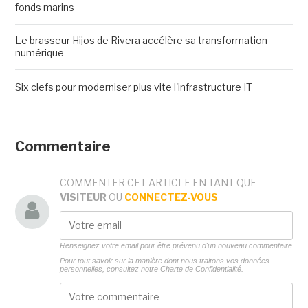
fonds marins
Le brasseur Hijos de Rivera accélère sa transformation
numérique
Six clefs pour moderniser plus vite l'infrastructure IT
Commentaire
COMMENTER CET ARTICLE EN TANT QUE
VISITEUR
OU
CONNECTEZ-VOUS
Renseignez votre email pour être prévenu d'un nouveau commentaire
Pour tout savoir sur la manière dont nous traitons vos données
personnelles, consultez notre
Charte de Confidentialité.