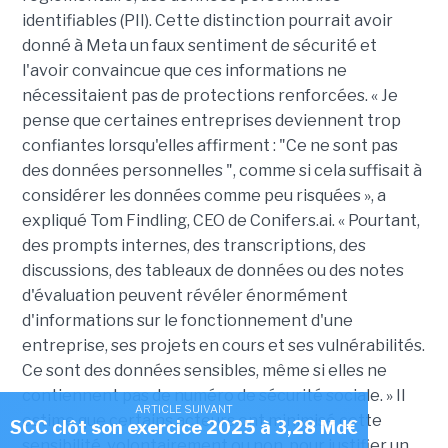
identifiables (PII). Cette distinction pourrait avoir
donné à Meta un faux sentiment de sécurité et
l'avoir convaincue que ces informations ne
nécessitaient pas de protections renforcées. « Je
pense que certaines entreprises deviennent trop
confiantes lorsqu'elles affirment : "Ce ne sont pas
des données personnelles ", comme si cela suffisait à
considérer les données comme peu risquées », a
expliqué Tom Findling, CEO de Conifers.ai. « Pourtant,
des prompts internes, des transcriptions, des
discussions, des tableaux de données ou des notes
d'évaluation peuvent révéler énormément
d'informations sur le fonctionnement d'une
entreprise, ses projets en cours et ses vulnérabilités.
Ce sont des données sensibles, même si elles ne
contiennent pas de numéro de sécurité sociale. » Il
ARTICLE SUIVANT
estime que certains acteurs ont minimisé cette
SCC clôt son exercice 2025 à 3,28 Md€
sensibilité, volontairement ou non, pour justifier un