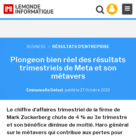
BUSINESS
/
RÉSULTATS D'ENTREPRISE
Plongeon bien réel des résultats
trimestriels de Meta et son
métavers
Emmanuelle Delsol
,
publié le 27 Octobre 2022
Le chiffre d'affaires trimestriel de la firme de
Mark Zuckerberg chute de 4 % au 3e trimestre
et son bénéfice diminue de moitié. Haro général
sur le métavers qui contribue aux pertes pour