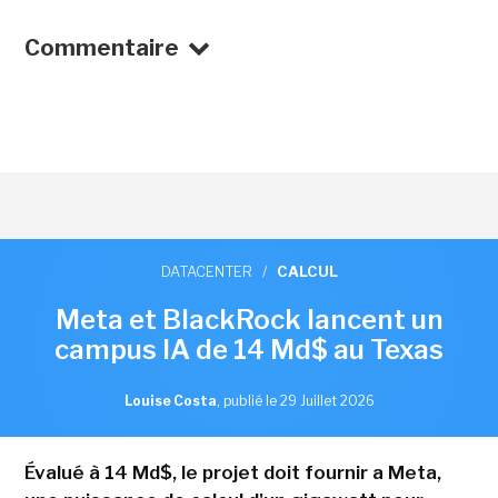
Commentaire
DATACENTER
/
CALCUL
Meta et BlackRock lancent un
campus IA de 14 Md$ au Texas
Louise Costa
,
publié le 29 Juillet 2026
Évalué à 14 Md$, le projet doit fournir a Meta,