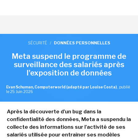
SÉCURITÉ
/
DONNÉES PERSONNELLES
Meta suspend le programme de
surveillance des salariés après
l'exposition de données
Evan Schuman, Computerworld (adapté par Louise Costa)
,
publié
le 25 Juin 2026
Après la découverte d'un bug dans la
confidentialité des données, Meta a suspendu la
collecte des informations sur l'activité de ses
salariés utilisée pour entraîner ses modèles