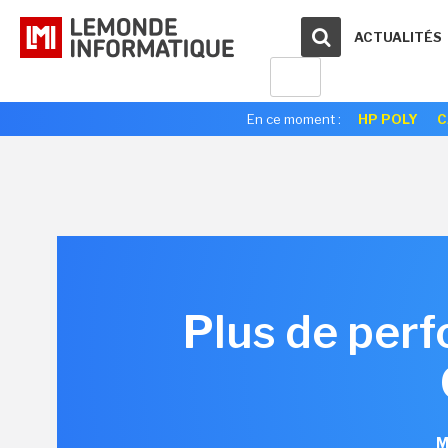
ACTUALITÉS
En ce moment :
HP POLY
C
Plus de per
M