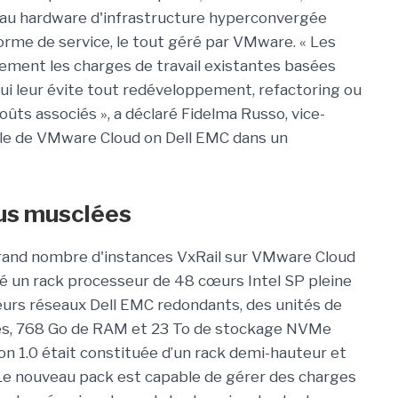
 au hardware d'infrastructure hyperconvergée
forme de service, le tout géré par VMware. « Les
ment les charges de travail existantes basées
qui leur évite tout redéveloppement, refactoring ou
oûts associés », a déclaré Fidelma Russo, vice-
ale de VMware Cloud on Dell EMC dans un
lus
musclées
grand nombre d'instances VxRail sur VMware Cloud
té un rack processeur de 48 cœurs Intel SP pleine
rs réseaux Dell EMC redondants, des unités de
ntes, 768 Go de RAM et 23 To de stockage NVMe
n 1.0 était constituée d’un rack demi-hauteur et
 Le nouveau pack est capable de gérer des charges