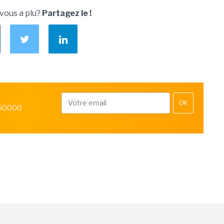
 vous a plu?
Partagez le !
OK
 50000