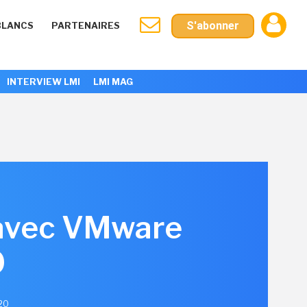
S'abonner
BLANCS
PARTENAIRES
INTERVIEW LMI
LMI MAG
 avec VMware
0
020