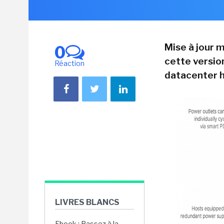
Mise à jour 
0
cette version
Réaction
datacenter h
LIVRES BLANCS
Ebook : Passez à la