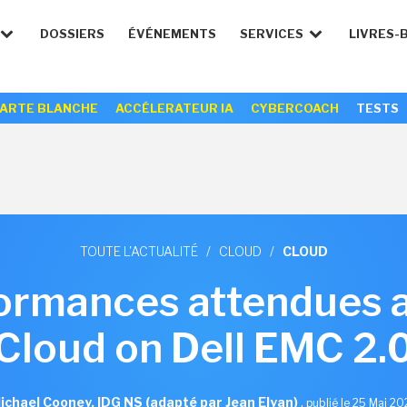
DOSSIERS
ÉVÉNEMENTS
SERVICES
LIVRES-
ARTE BLANCHE
ACCÉLERATEUR IA
CYBERCOACH
TESTS
TOUTE L'ACTUALITÉ
/
CLOUD
/
CLOUD
formances attendues
Cloud on Dell EMC 2.
ichael Cooney, IDG NS (adapté par Jean Elyan)
,
publié le 25 Mai 2