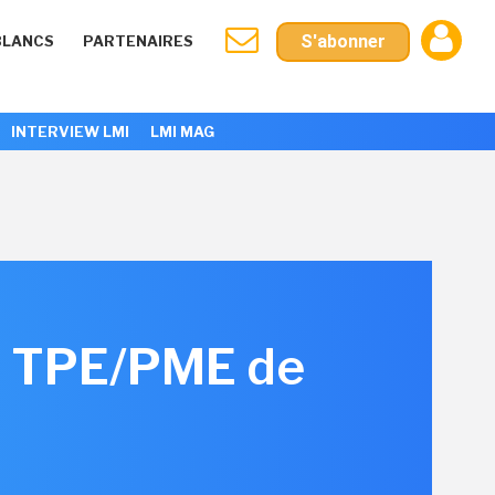
S'abonner
BLANCS
PARTENAIRES
INTERVIEW LMI
LMI MAG
ts TPE/PME de