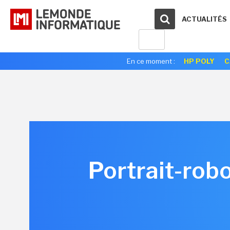
ACTUALITÉS
En ce moment :
HP POLY
C
Portrait-rob