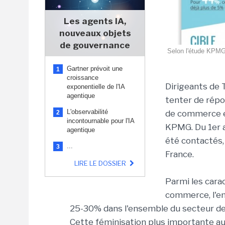
Les agents IA,
nouveaux objets
de gouvernance
Selon l'étude KPMG/
Gartner prévoit une
1
croissance
Dirigeants de
exponentielle de l'IA
agentique
tenter de répo
L'observabilité
de commerce en
2
incontournable pour l'IA
KPMG. Du 1er 
agentique
été contactés,
...
3
France.
LIRE LE DOSSIER
Parmi les cara
commerce, l'e
25-30% dans l'ensemble du secteur d
Cette féminisation plus importante a