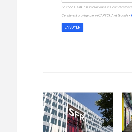
Le code HTML est interdit dans les commentaire
Ce site est protégé par reCAPTCHA et Google -