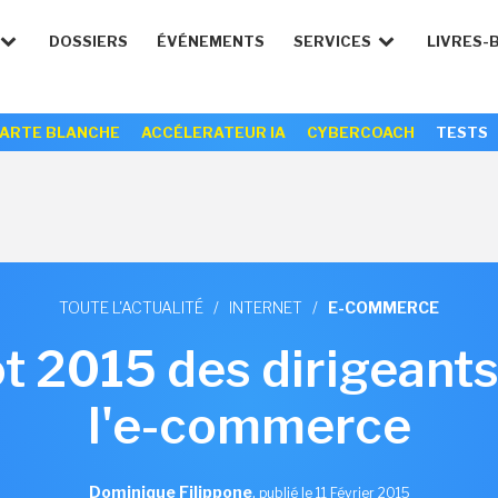
DOSSIERS
ÉVÉNEMENTS
SERVICES
LIVRES-
ARTE BLANCHE
ACCÉLERATEUR IA
CYBERCOACH
TESTS
TOUTE L'ACTUALITÉ
/
INTERNET
/
E-COMMERCE
ot 2015 des dirigean
l'e-commerce
Dominique Filippone
,
publié le 11 Février 2015