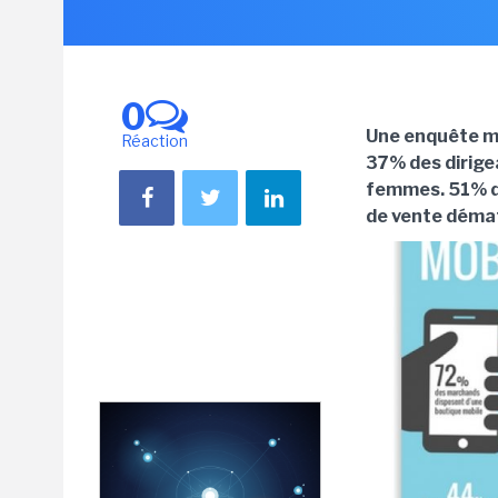
0
Une enquête m
Réaction
37% des dirig
femmes. 51% de
de vente démat