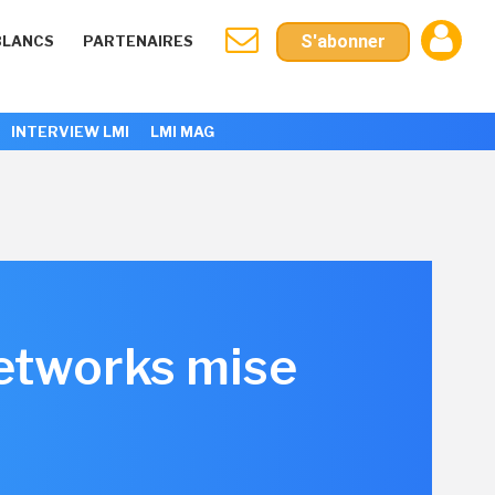
S'abonner
BLANCS
PARTENAIRES
INTERVIEW LMI
LMI MAG
Networks mise