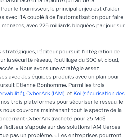
, la surface et la rapidité qui fait de la
our le fournisseur, le principal enjeu est d'aider
s avec l'IA couplé à de l'automatisation pour faire
 menaces, avec 225 milliards bloquées par jour sur
 stratégiques, l'éditeur poursuit l'intégration de
ur la sécurité réseau, l'outillage du SOC et cloud,
 accès. « Nous avons une stratégie assez
ises avec des équipes produits avec un plan pour
poursuit Etienne Bonhomme. Parmi les trois
rvabilité)
,
CyberArk (IAM)
, et
Koi (sécurisation des
c nos trois plateformes pour sécuriser le réseau, le
tés nous couvrons maintenant tout le spectre de la
 Concernant CyberArk (racheté pour 25 Md$,
 l'éditeur s'appuie sur des solutions IAM tierces
titue pas un problème. « Les entreprises pourront