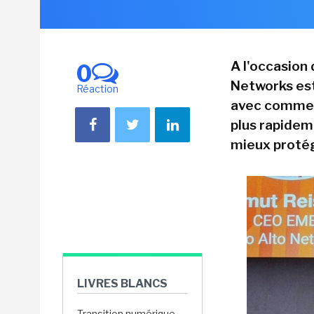
A l'occasion
0
Networks est
Réaction
avec comme l
plus rapidem
mieux protég
LIVRES BLANCS
Transition numérique