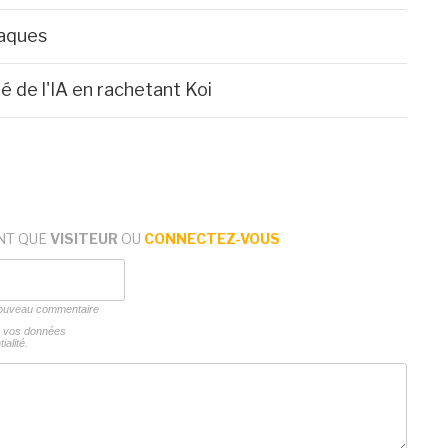
taques
é de l'IA en rachetant Koi
NT QUE
VISITEUR
OU
CONNECTEZ-VOUS
 nouveau commentaire
ns vos données
ialité.