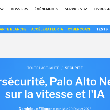
DOSSIERS
ÉVÉNEMENTS
SERVICES
LIVRES-
ARTE BLANCHE
ACCÉLERATEUR IA
CYBERCOACH
TESTS
TOUTE L'ACTUALITÉ
/
SÉCURITÉ
rsécurité, Palo Alto 
sur la vitesse et l'IA
Dominique Filippone
,
publié le 20 Février 2026