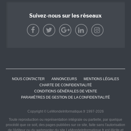
Suivez-nous sur les réseaux
NOUS CONTACTER
ANNONCEURS
MENTIONS LÉGALES
CHARTE DE CONFIDENTIALITÉ
CONDITIONS GÉNÉRALES DE VENTE
PARAMÈTRES DE GESTION DE LA CONFIDENTIALITÉ
Copyright © LeMondeInformatique.fr 1997-2026
Toute reproduction ou représentation intégrale ou partielle, par quelque
procédé que ce soit, des pages publiées sur ce site, faite sans l'autorisation
de l'éditeur ou du webmaster du site LeMondeInformatique.fr est illicite et