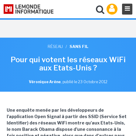
RÉSEAU
/
SANS FIL
Pour qui votent les réseaux WiFi
aux Etats-Unis ?
Véronique Arène
,
publié le 23 Octobre 2012
Une enquête menée par les développeurs de
l'application Open Signal à partir des SSID (Service Set
Identifier) des réseaux WiFi montre qu'aux Etats-Unis,
le nom Barack Obama dispose d'une consonance à la
fois positive et négative, alors que dans d'autres pays,