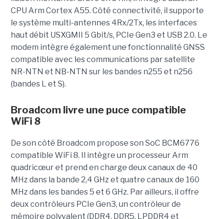
CPU Arm Cortex A55. Côté connectivité, il supporte
le système multi-antennes 4Rx/2Tx, les interfaces
haut débit USXGMII 5 Gbit/s, PCIe Gen3 et USB 2.0. Le
modem intègre également une fonctionnalité GNSS
compatible avec les communications par satellite
NR-NTN et NB-NTN sur les bandes n255 et n256
(bandes L et S).
Broadcom livre une puce compatible
WiFi 8
De son côté Broadcom propose son SoC BCM6776
compatible WiFi 8. Il intègre un processeur Arm
quadricœur et prend en charge deux canaux de 40
MHz dans la bande 2,4 GHz et quatre canaux de 160
MHz dans les bandes 5 et 6 GHz. Par ailleurs, il offre
deux contrôleurs PCIe Gen3, un contrôleur de
mémoire polyvalent (DDR4, DDR5, LPDDR4 et