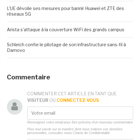
L'UE dévoile ses mesures pour bannir Huawei et ZTE des
réseaux 5G
Arista s'attaque à la couverture WiFi des grands campus
Schleich confie le pilotage de son infrastructure sans-fil à
Damovo
Commentaire
COMMENTER CET ARTICLE EN TANT QUE
VISITEUR
OU
CONNECTEZ-VOUS
Renseignez votre email pour être prévenu d'un nouveau commentaire
Pour tout savoir sur la manière dont nous traitons vos données
personnelles, consultez notre
Charte de Confidentialité.