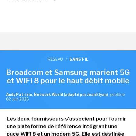
RÉSEAU
/
SANS FIL
Broadcom et Samsung marient 5G
et WiFi 8 pour le haut débit mobile
Andy Patrizio, Network World (adapté par Jean Elyan)
,
publié le
02 Juin 2026
Les deux fournisseurs s'associent pour fournir
une plateforme de référence intégrant une
puce WiFi 8 et un modem 5G. Elle est destinée