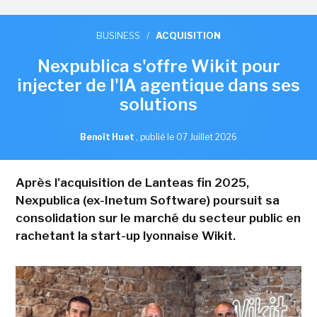
BUSINESS
/
ACQUISITION
Nexpublica s'offre Wikit pour
injecter de l'IA agentique dans ses
solutions
Benoît Huet
,
publié le 07 Juillet 2026
Après l'acquisition de Lanteas fin 2025,
Nexpublica (ex-Inetum Software) poursuit sa
consolidation sur le marché du secteur public en
rachetant la start-up lyonnaise Wikit.