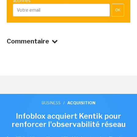
abonnés
OK
Commentaire
BUSINESS
/
ACQUISITION
Infoblox acquiert Kentik pour
renforcer l'observabilité réseau