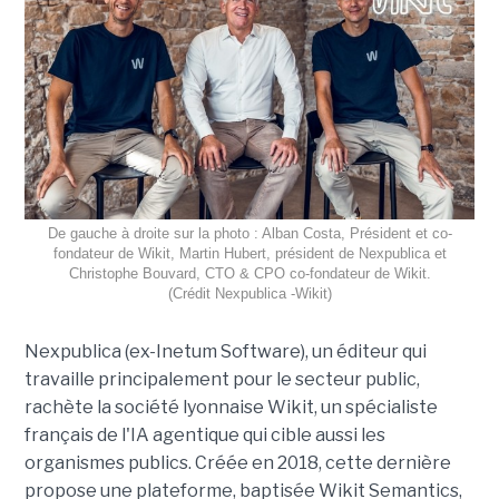
De gauche à droite sur la photo : Alban Costa, Président et co-
fondateur de Wikit, Martin Hubert, président de Nexpublica et
Christophe Bouvard, CTO & CPO co-fondateur de Wikit.
(Crédit Nexpublica -Wikit)
Nexpublica (ex-Inetum Software), un éditeur qui
travaille principalement pour le secteur public,
rachète la société lyonnaise Wikit, un spécialiste
français de l'IA agentique qui cible aussi les
organismes publics. Créée en 2018, cette dernière
propose une plateforme, baptisée Wikit Semantics,