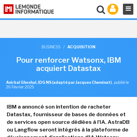
BUSINESS
/
ACQUISITION
Pour renforcer Watsonx, IBM
acquiert Datastax
Anirbal Ghoshal, IDG NS (adapté par Jacques Cheminat)
,
publié le
26 Février 2025
IBM a annoncé son intention de racheter
Datastax, fournisseur de bases de données et
de services open source dédiées à l'IA. AstraDB
ou Langflow seront intégrés à la plateforme de