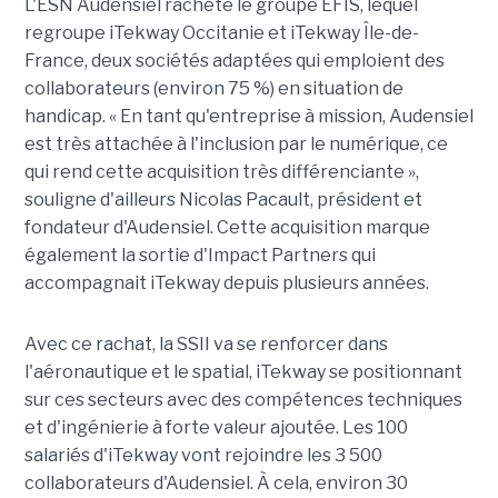
L'ESN Audensiel rachète le groupe EFIS, lequel
regroupe iTekway Occitanie et iTekway Île-de-
France, deux sociétés adaptées qui emploient des
collaborateurs (environ 75 %) en situation de
handicap. « En tant qu'entreprise à mission, Audensiel
est très attachée à l'inclusion par le numérique, ce
qui rend cette acquisition très différenciante »,
souligne d'ailleurs Nicolas Pacault, président et
fondateur d'Audensiel. Cette acquisition marque
également la sortie d'Impact Partners qui
accompagnait iTekway depuis plusieurs années.
Avec ce rachat, la SSII va se renforcer dans
l'aéronautique et le spatial, iTekway se positionnant
sur ces secteurs avec des compétences techniques
et d'ingénierie à forte valeur ajoutée. Les 100
salariés d'iTekway vont rejoindre les 3 500
collaborateurs d'Audensiel. À cela, environ 30