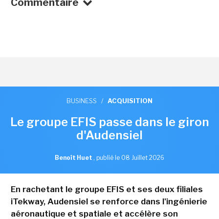
Commentaire
BUSINESS
/
ACQUISITION
Le groupe EFIS passe dans le giron
d'Audensiel
Benoît Huet
,
publié le 08 Juillet 2026
En rachetant le groupe EFIS et ses deux filiales
iTekway, Audensiel se renforce dans l'ingénierie
aéronautique et spatiale et accélère son