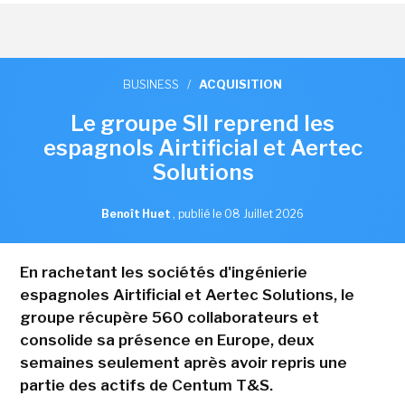
BUSINESS
/
ACQUISITION
Le groupe SII reprend les
espagnols Airtificial et Aertec
Solutions
Benoît Huet
,
publié le 08 Juillet 2026
En rachetant les sociétés d'ingénierie
espagnoles Airtificial et Aertec Solutions, le
groupe récupère 560 collaborateurs et
consolide sa présence en Europe, deux
semaines seulement après avoir repris une
partie des actifs de Centum T&S.