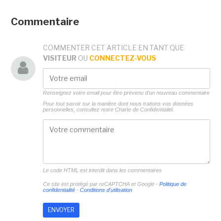
Commentaire
COMMENTER CET ARTICLE EN TANT QUE
VISITEUR
OU
CONNECTEZ-VOUS
Renseignez votre email pour être prévenu d'un nouveau commentaire
Pour tout savoir sur la manière dont nous traitons vos données
personnelles, consultez notre
Charte de Confidentialité.
Le code HTML est interdit dans les commentaires
Ce site est protégé par reCAPTCHA et Google -
Politique de
confidentialité
-
Conditions d'utilisation