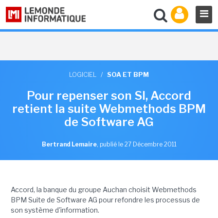
LOGICIEL
/
SOA ET BPM
Pour repenser son SI, Accord
retient la suite Webmethods BPM
de Software AG
Bertrand Lemaire
,
publié le 27 Décembre 2011
Accord, la banque du groupe Auchan choisit Webmethods
BPM Suite de Software AG pour refondre les processus de
son système d'information.