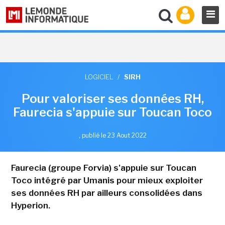
LOGICIEL
/
SIRH
Pour valoriser ses données RH,
Faurecia s'appuie sur Toucan Toco
,
publié le 23 Aout 2022
Faurecia (groupe Forvia) s'appuie sur Toucan
Toco intégré par Umanis pour mieux exploiter
ses données RH par ailleurs consolidées dans
Hyperion.