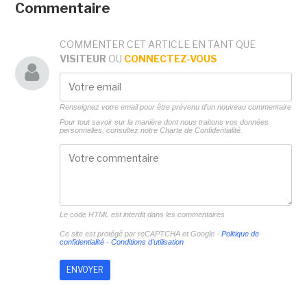
Commentaire
COMMENTER CET ARTICLE EN TANT QUE
VISITEUR
OU
CONNECTEZ-VOUS
Renseignez votre email pour être prévenu d'un nouveau commentaire
Pour tout savoir sur la manière dont nous traitons vos données
personnelles, consultez notre
Charte de Confidentialité.
Le code HTML est interdit dans les commentaires
Ce site est protégé par reCAPTCHA et Google -
Politique de
confidentialité
-
Conditions d'utilisation