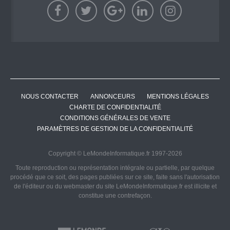
NOUS CONTACTER
ANNONCEURS
MENTIONS LÉGALES
CHARTE DE CONFIDENTIALITÉ
CONDITIONS GÉNÉRALES DE VENTE
PARAMÈTRES DE GESTION DE LA CONFIDENTIALITÉ
Copyright © LeMondeInformatique.fr 1997-2026
Toute reproduction ou représentation intégrale ou partielle, par quelque
procédé que ce soit, des pages publiées sur ce site, faite sans l'autorisation
de l'éditeur ou du webmaster du site LeMondeInformatique.fr est illicite et
constitue une contrefaçon.