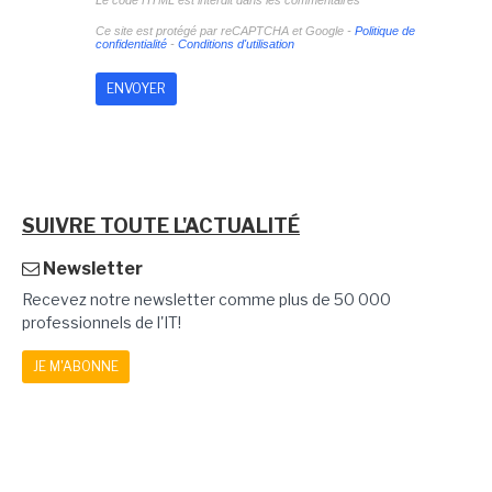
Le code HTML est interdit dans les commentaires
Ce site est protégé par reCAPTCHA et Google -
Politique de
confidentialité
-
Conditions d'utilisation
SUIVRE TOUTE L'ACTUALITÉ
Newsletter
Recevez notre newsletter comme plus de 50 000
professionnels de l'IT!
JE M'ABONNE