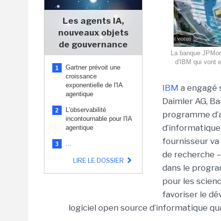
Les agents IA,
nouveaux objets
de gouvernance
La banque JPMorga
d'IBM qui vont e
Gartner prévoit une
1
croissance
exponentielle de l'IA
IBM
a engagé s
agentique
Daimler AG, Ba
L'observabilité
2
programme d’ac
incontournable pour l'IA
d’informatique
agentique
fournisseur va 
...
3
de recherche –
LIRE LE DOSSIER
dans le progra
pour les scienc
favoriser le 
logiciel open source d’informatique q