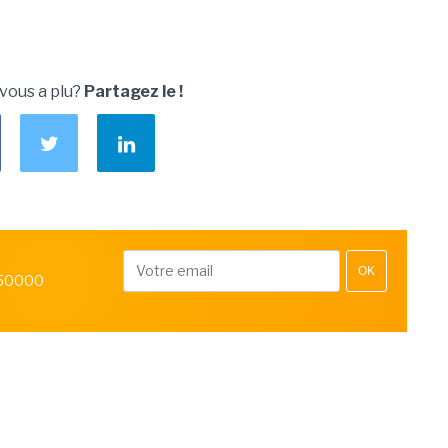
 vous a plu?
Partagez le !
OK
 50000