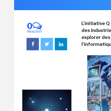
L'initiative
0
des industri
Réaction
explorer des
l'informatiq