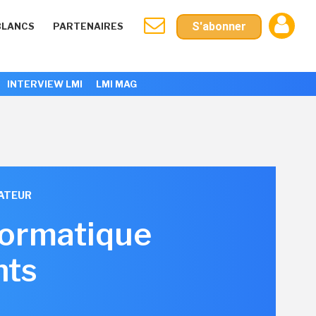
S'abonner
BLANCS
PARTENAIRES
INTERVIEW LMI
LMI MAG
ATEUR
nformatique
nts