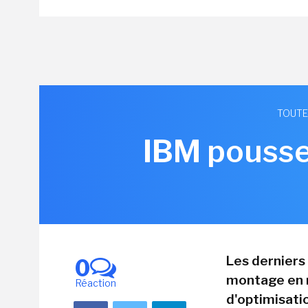
TOUTE
IBM pousse
Les derniers
0
montage en r
Réaction
d'optimisati