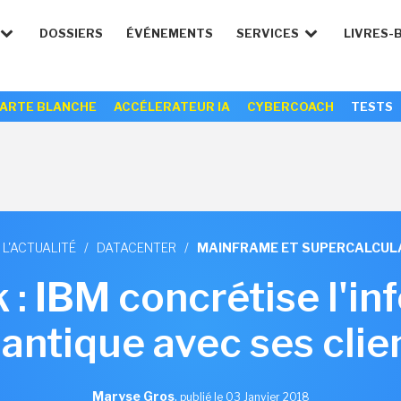
DOSSIERS
ÉVÉNEMENTS
SERVICES
LIVRES-
ARTE BLANCHE
ACCÉLERATEUR IA
CYBERCOACH
TESTS
 L'ACTUALITÉ
/
DATACENTER
/
MAINFRAME ET SUPERCALCUL
: IBM concrétise l'i
antique avec ses clie
Maryse Gros
,
publié le 03 Janvier 2018