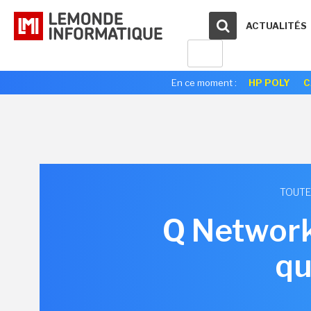
ACTUALITÉS
En ce moment :
HP POLY
C
TOUTE
Q Network 
qu