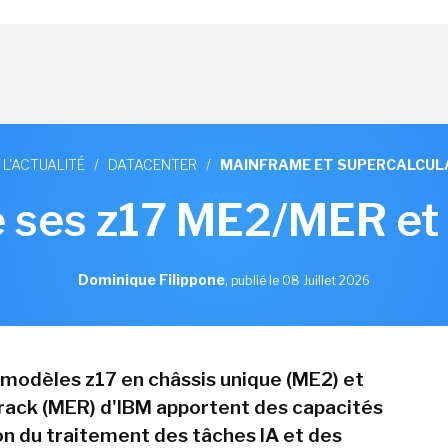
 L'ACTUALITÉ
/
DATACENTER
/
MAINFRAME ET SUPERCALCUL
 ses z17 ME2/MER et
Dominique Filippone
,
publié le 08 Juillet 2026
 modèles z17 en châssis unique (ME2) et
ack (MER) d'IBM apportent des capacités
on du traitement des tâches IA et des