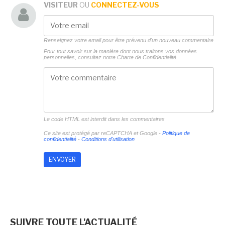
VISITEUR
OU
CONNECTEZ-VOUS
Renseignez votre email pour être prévenu d'un nouveau commentaire
Pour tout savoir sur la manière dont nous traitons vos données
personnelles, consultez notre
Charte de Confidentialité.
Le code HTML est interdit dans les commentaires
Ce site est protégé par reCAPTCHA et Google -
Politique de
confidentialité
-
Conditions d'utilisation
SUIVRE TOUTE L'ACTUALITÉ