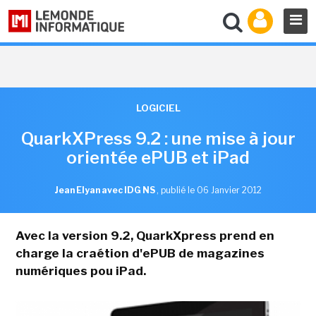
LOGICIEL
QuarkXPress 9.2 : une mise à jour
orientée ePUB et iPad
Jean Elyan avec IDG NS
,
publié le 06 Janvier 2012
Avec la version 9.2, QuarkXpress prend en
charge la craétion d'ePUB de magazines
numériques pou iPad.