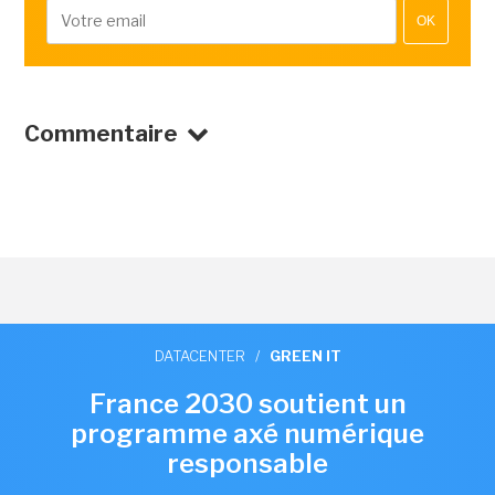
OK
Commentaire
DATACENTER
/
GREEN IT
France 2030 soutient un
programme axé numérique
responsable