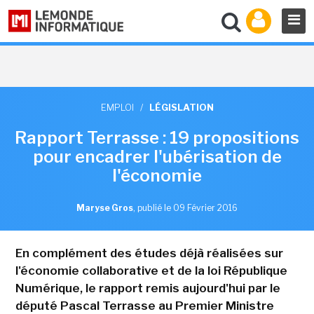
EMPLOI
/
LÉGISLATION
Rapport Terrasse : 19 propositions
pour encadrer l'ubérisation de
l'économie
Maryse Gros
,
publié le 09 Février 2016
En complément des études déjà réalisées sur
l'économie collaborative et de la loi République
Numérique, le rapport remis aujourd'hui par le
député Pascal Terrasse au Premier Ministre