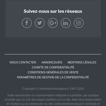
Suivez-nous sur les réseaux
NOUS CONTACTER
ANNONCEURS
MENTIONS LÉGALES
CHARTE DE CONFIDENTIALITÉ
CONDITIONS GÉNÉRALES DE VENTE
PARAMÈTRES DE GESTION DE LA CONFIDENTIALITÉ
Copyright © LeMondeInformatique.fr 1997-2026
Toute reproduction ou représentation intégrale ou partielle, par quelque
procédé que ce soit, des pages publiées sur ce site, faite sans l'autorisation
de l'éditeur ou du webmaster du site LeMondeInformatique.fr est illicite et