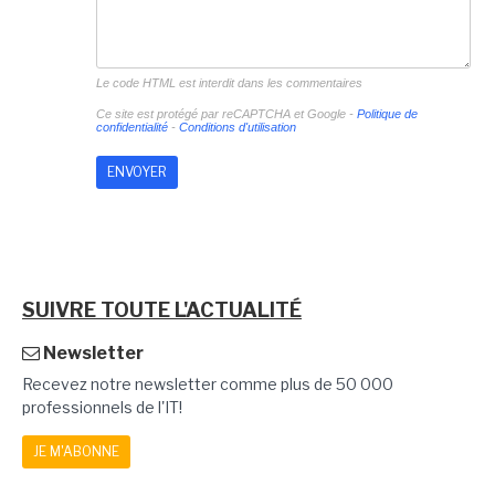
Le code HTML est interdit dans les commentaires
Ce site est protégé par reCAPTCHA et Google -
Politique de
confidentialité
-
Conditions d'utilisation
SUIVRE TOUTE L'ACTUALITÉ
Newsletter
Recevez notre newsletter comme plus de 50 000
professionnels de l'IT!
JE M'ABONNE