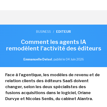
BUSINESS
/
EDITEUR
Comment les agents IA
remodèlent l'activité des éditeurs
Emmanuelle Delsol
,
publié le 04 Juin 2026
Face à l'agentique, les modèles de revenu et de
relation clients des éditeurs SaaS doivent
changer, selon les deux spécialistes des
fusions acquisitions dans le logiciel, Oriane
Durvye et Nicolas Senlis, du cabinet Alantra.