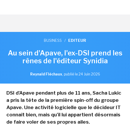
BUSINESS
/
EDITEUR
Au sein d'Apave, l'ex-DSI prend les
rênes de l'éditeur Synidia
Reynald Fléchaux
,
publié le 24 Juin 2026
DSI d'Apave pendant plus de 11 ans, Sacha Lukic
a pris la tête de la première spin-off du groupe
Apave. Une activité logicielle que le décideur IT
connaît bien, mais qu'il lui appartient désormais
de faire voler de ses propres ailes.