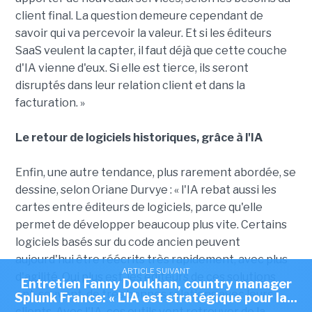
client final. La question demeure cependant de
savoir qui va percevoir la valeur. Et si les éditeurs
SaaS veulent la capter, il faut déjà que cette couche
d'IA vienne d'eux. Si elle est tierce, ils seront
disruptés dans leur relation client et dans la
facturation. »
Le retour de logiciels historiques, grâce à l'IA
Enfin, une autre tendance, plus rarement abordée, se
dessine, selon Oriane Durvye : « l'IA rebat aussi les
cartes entre éditeurs de logiciels, parce qu'elle
permet de développer beaucoup plus vite. Certains
logiciels basés sur du code ancien peuvent
aujourd'hui être réécrits très rapidement, avec plus
ARTICLE SUIVANT
d'agilité. Qui plus est, les éditeurs de ces solutions
Entretien Fanny Doukhan, country manager
ont, souvent, de très bonnes relations avec leurs
Splunk France: « L'IA est stratégique pour la...
clients. Avec l'IA, ces outils vont retrouver de la