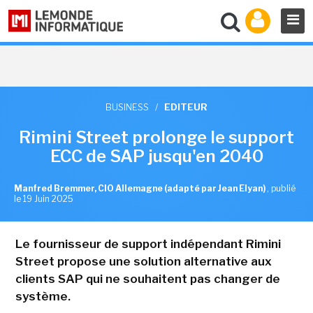
BUSINESS
/
EDITEUR
Rimini Street prolonge le support
ECC de SAP jusqu'en 2040
Manfred Bremmer, CIO Allemagne (adapté par Jean Elyan)
,
publié
le 19 Juin 2025
Le fournisseur de support indépendant Rimini
Street propose une solution alternative aux
clients SAP qui ne souhaitent pas changer de
système.