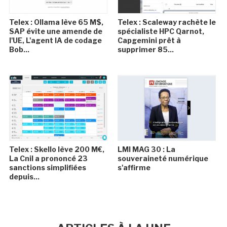
Telex : Ollama lève 65 M$,
Telex : Scaleway rachète le
SAP évite une amende de
spécialiste HPC Qarnot,
l'UE, L'agent IA de codage
Capgemini prêt à
Bob...
supprimer 85...
Telex : Skello lève 200 M€,
LMI MAG 30 : La
La Cnil a prononcé 23
souveraineté numérique
sanctions simplifiées
s'affirme
depuis...