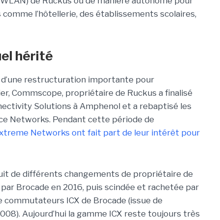
re WLAN) de Ruckus ou de manière autonome pour
 comme l’hôtellerie, des établissements scolaires,
el hérité
n d’une restructuration importante pour
rnier, Commscope, propriétaire de Ruckus a finalisé
nectivity Solutions à Amphenol et a rebaptisé les
nce Networks. Pendant cette période de
xtreme Networks ont fait part de leur intérêt pour
ruit de différents changements de propriétaire de
ée par Brocade en 2016, puis scindée et rachetée par
é de commutateurs ICX de Brocade (issue de
2008). Aujourd’hui la gamme ICX reste toujours très