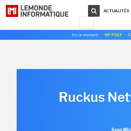
ACTUALITÉS
En ce moment :
HP POLY
C
Ruckus Net
Sean Mic