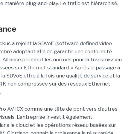
manière plug-and-play. Le trafic est hiérarchisé.
iance
ckus a rejoint la SDVoE (software defined video
mbre adoptant afin de garantir une conformité
oE Alliance promeut les normes pour la transmission
ssées sur Ethernet standard. « Après le passage à
 la SDVoE offre à la fois une qualité de service et la
éo 4K non compressée sur des réseaux Ethernet
.
ro AV ICX comme une tête de pont vers d’autres
suels. L’entreprise investit également
ns le cloud et les opérations réseau basées sur
 M. Giordano, connaît la croissance la plus rapide.