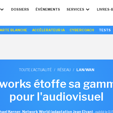
DOSSIERS
ÉVÉNEMENTS
SERVICES
LIVRES-
ARTE BLANCHE
ACCÉLERATEUR IA
CYBERCOACH
TESTS
TOUTE L'ACTUALITÉ
/
RÉSEAU
/
LAN/WAN
works étoffe sa gamm
pour l'audiovisuel
hael Kerner, Network World (adaptation Jean Elyan)
,
publié le 11