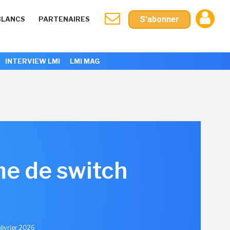
S'abonner
BLANCS
PARTENAIRES
INTERVIEW LMI
LMI MAG
e de switch
 Février 2026