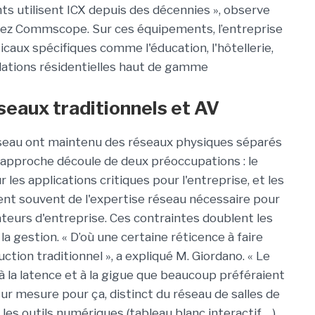
nts utilisent ICX depuis des décennies », observe
hez Commscope. Sur ces équipements, l’entreprise
caux spécifiques comme l'éducation, l'hôtellerie,
allations résidentielles haut de gamme
eaux traditionnels et AV
réseau ont maintenu des réseaux physiques séparés
 approche découle de deux préoccupations : le
r les applications critiques pour l'entreprise, et les
ent souvent de l'expertise réseau nécessaire pour
eurs d'entreprise. Ces contraintes doublent les
a gestion. « D’où une certaine réticence à faire
ction traditionnel », a expliqué M. Giordano. « Le
 à la latence et à la gigue que beaucoup préféraient
sur mesure pour ça, distinct du réseau de salles de
 les outils numériques (tableau blanc interactif,…)