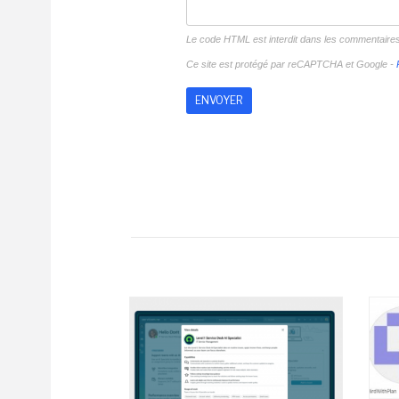
Le code HTML est interdit dans les commentaire
Ce site est protégé par reCAPTCHA et Google -