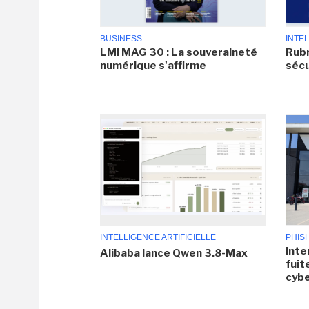
BUSINESS
INTEL
LMI MAG 30 : La souveraineté
Rubr
numérique s'affirme
sécu
INTELLIGENCE ARTIFICIELLE
PHIS
Inte
Alibaba lance Qwen 3.8-Max
fuit
cyb