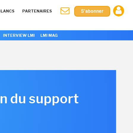
S'abonner
BLANCS
PARTENAIRES
INTERVIEW LMI
LMI MAG
n du support