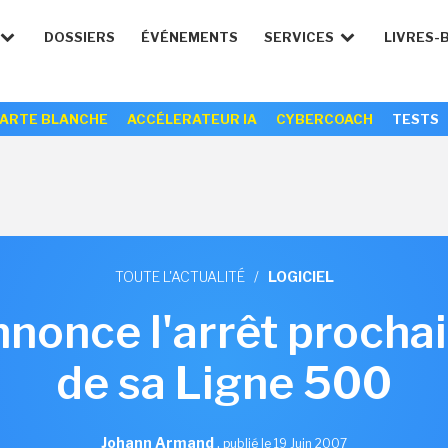
DOSSIERS
ÉVÉNEMENTS
SERVICES
LIVRES-
ARTE BLANCHE
ACCÉLERATEUR IA
CYBERCOACH
TESTS
TOUTE L'ACTUALITÉ
/
LOGICIEL
nonce l'arrêt prochai
de sa Ligne 500
Johann Armand
,
publié le 19 Juin 2007