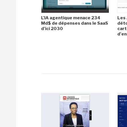
L'IA agentique menace 234
Les 
Md$ de dépenses dans le SaaS
dét
d'ici 2030
cart
d'en