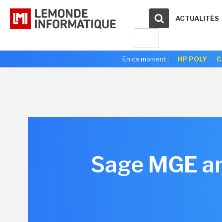
ACTUALITÉS
En ce moment :
HP POLY
C
Sage MGE an