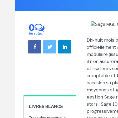
0
Réaction
Dix-huit mois p
officiellement 
modulaire (issu
il n'en assurer
utilisateurs so
comptable et f
occasion sa pl
moyennes et gr
gestion Sage r
stars : Sage 1
LIVRES BLANCS
progressiveme
Transition numérique