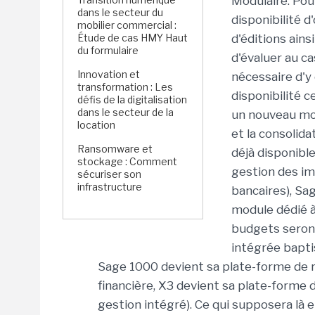
Modulaire. Pou
dans le secteur du
disponibilité 
mobilier commercial :
Étude de cas HMY Haut
d'éditions ains
du formulaire
d'évaluer au ca
Innovation et
nécessaire d'y
transformation : Les
disponibilité 
défis de la digitalisation
dans le secteur de la
un nouveau mod
location
et la consolida
Ransomware et
déjà disponibl
stockage : Comment
gestion des im
sécuriser son
infrastructure
bancaires), S
module dédié à
budgets seront 
intégrée bapti
Sage 1000 devient sa plate-forme de r
financière, X3 devient sa plate-forme 
gestion intégré). Ce qui supposera là 