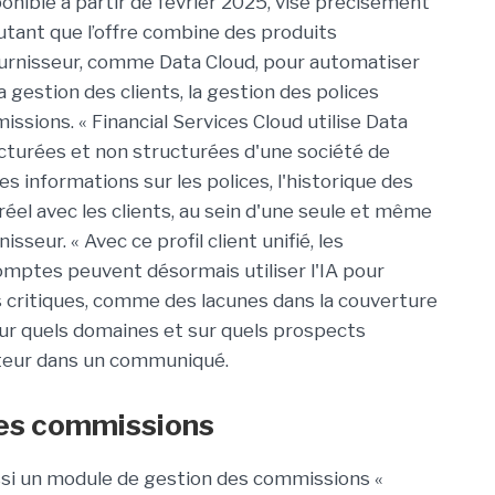
sponible à partir de février 2025, vise précisément
joutant que l’offre combine des produits
urnisseur, comme Data Cloud, pour automatiser
la gestion des clients, la gestion des polices
ssions. « Financial Services Cloud utilise Data
cturées et non structurées d'une société de
s informations sur les polices, l'historique des
réel avec les clients, au sein d'une seule et même
sseur. « Avec ce profil client unifié, les
omptes peuvent désormais utiliser l'IA pour
s critiques, comme des lacunes dans la couverture
 sur quels domaines et sur quels prospects
éditeur dans un communiqué.
des commissions
ssi un module de gestion des commissions «