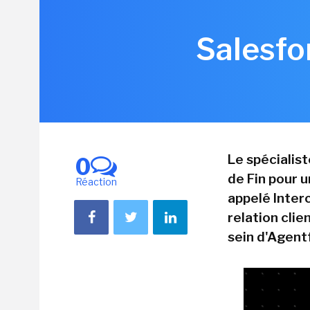
Salesfo
Le spécialis
0
de Fin pour 
Réaction
appelé Interc
relation clie
sein d'Agent