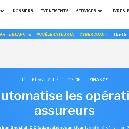
DOSSIERS
ÉVÉNEMENTS
SERVICES
LIVRES-
ARTE BLANCHE
ACCÉLERATEUR IA
CYBERCOACH
TESTS
TOUTE L'ACTUALITÉ
/
LOGICIEL
/
FINANCE
utomatise les opérat
assureurs
rban Ghoshal, CIO (adaptation Jean Elyan)
,
publié le 28 Novembre 