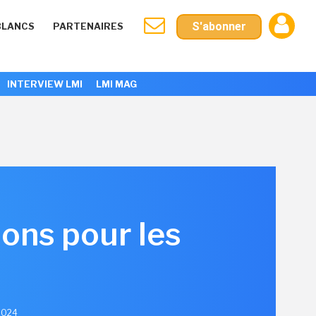
S'abonner
BLANCS
PARTENAIRES
INTERVIEW LMI
LMI MAG
ions pour les
2024