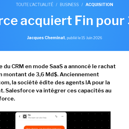
TOUTE L'ACTUALITÉ
/
BUSINESS
/
ACQUISITION
rce acquiert Fin pour
Jacques Cheminat
,
publié le 15 Juin 2026
te du CRM en mode SaaS a annoncé le rachat
un montant de 3,6 Md$. Anciennement
om, la société édite des agents IA pour la
nt. Salesforce va intégrer ces capacités au
force.