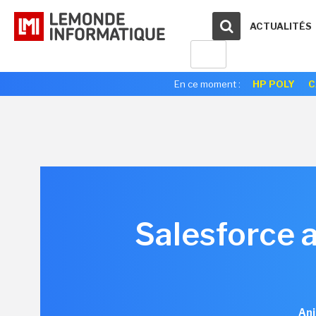
ACTUALITÉS
En ce moment :
HP POLY
C
Salesforce a
Ani