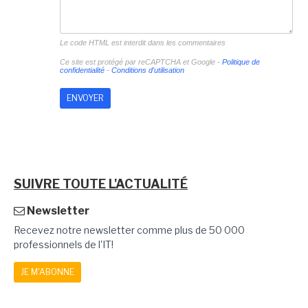
Le code HTML est interdit dans les commentaires
Ce site est protégé par reCAPTCHA et Google -
Politique de
confidentialité
-
Conditions d'utilisation
SUIVRE TOUTE L'ACTUALITÉ
Newsletter
Recevez notre newsletter comme plus de 50 000
professionnels de l'IT!
JE M'ABONNE