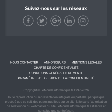
Suivez-nous sur les réseaux
NOUS CONTACTER
ANNONCEURS
MENTIONS LÉGALES
CHARTE DE CONFIDENTIALITÉ
CONDITIONS GÉNÉRALES DE VENTE
PARAMÈTRES DE GESTION DE LA CONFIDENTIALITÉ
Copyright © LeMondeInformatique.fr 1997-2026
Toute reproduction ou représentation intégrale ou partielle, par quelque
procédé que ce soit, des pages publiées sur ce site, faite sans l'autorisation
de l'éditeur ou du webmaster du site LeMondeInformatique.fr est illicite et
constitue une contrefaçon.