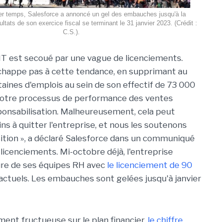
r temps, Salesforce a annoncé un gel des embauches jusqu'à la
ultats de son exercice fiscal se terminant le 31 janvier 2023. (Crédit :
C.S.).
IT est secoué par une vague de licenciements.
chappe pas à cette tendance, en supprimant au
aines d'emplois au sein de son effectif de 73 000
Notre processus de performance des ventes
sponsabilisation. Malheureusement, cela peut
ns à quitter l'entreprise, et nous les soutenons
sition », a déclaré Salesforce dans un communiqué
licenciements. Mi-octobre déjà, l'entreprise
ilure de ses équipes RH avec
le licenciement de 90
actuels. Les embauches sont gelées jusqu'à janvier
ent fructueuse sur le plan financier,
le chiffre