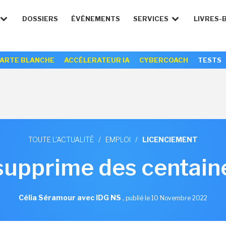
DOSSIERS
ÉVÉNEMENTS
SERVICES
LIVRES-
ARTE BLANCHE
ACCÉLERATEUR IA
CYBERCOACH
TESTS
TOUTE L'ACTUALITÉ
/
EMPLOI
/
LICENCIEMENT
supprime des centain
Célia Séramour avec IDG NS
,
publié le 10 Novembre 2022