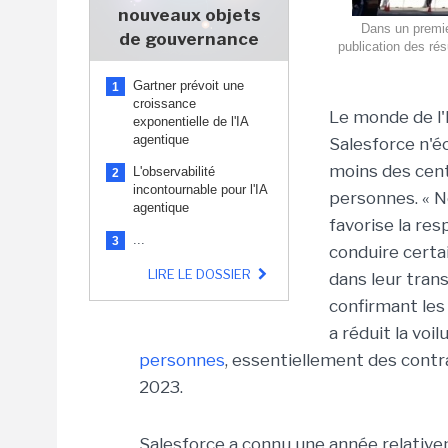
nouveaux objets
Dans un premie
de gouvernance
publication des rés
Gartner prévoit une
1
croissance
Le monde de l'
exponentielle de l'IA
agentique
Salesforce n'é
moins des cent
L'observabilité
2
incontournable pour l'IA
personnes. « 
agentique
favorise la re
...
3
conduire certai
LIRE LE DOSSIER
dans leur tran
confirmant les 
a réduit la vo
personnes
, essentiellement des contr
2023.
Salesforce a connu une année relativem