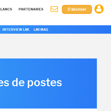
S'abonner
BLANCS
PARTENAIRES
INTERVIEW LMI
LMI MAG
es de postes