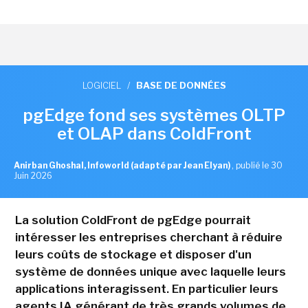
LOGICIEL
/
BASE DE DONNÉES
pgEdge fond ses systèmes OLTP
et OLAP dans ColdFront
Anirban Ghoshal, Infoworld (adapté par Jean Elyan)
,
publié le 30
Juin 2026
La solution ColdFront de pgEdge pourrait
intéresser les entreprises cherchant à réduire
leurs coûts de stockage et disposer d'un
système de données unique avec laquelle leurs
applications interagissent. En particulier leurs
agents IA générant de très grands volumes de