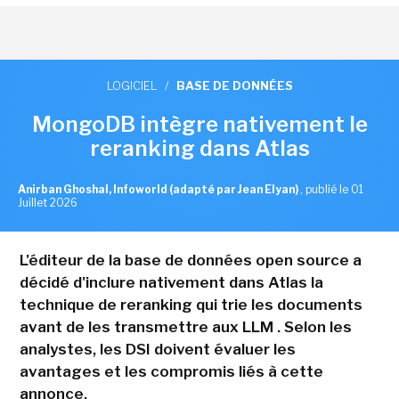
LOGICIEL
/
BASE DE DONNÉES
MongoDB intègre nativement le
reranking dans Atlas
Anirban Ghoshal, Infoworld (adapté par Jean Elyan)
,
publié le 01
Juillet 2026
L'éditeur de la base de données open source a
décidé d'inclure nativement dans Atlas la
technique de reranking qui trie les documents
avant de les transmettre aux LLM . Selon les
analystes, les DSI doivent évaluer les
avantages et les compromis liés à cette
annonce.