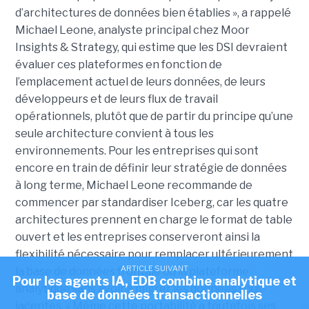
d’architectures de données bien établies », a rappelé
Michael Leone, analyste principal chez Moor
Insights & Strategy, qui estime que les DSI devraient
évaluer ces plateformes en fonction de
l’emplacement actuel de leurs données, de leurs
développeurs et de leurs flux de travail
opérationnels, plutôt que de partir du principe qu’une
seule architecture convient à tous les
environnements. Pour les entreprises qui sont
encore en train de définir leur stratégie de données
à long terme, Michael Leone recommande de
commencer par standardiser Iceberg, car les quatre
architectures prennent en charge le format de table
ouvert et les entreprises conserveront ainsi la
flexibilité nécessaire pour remplacer ultérieurement
ARTICLE SUIVANT
la base de données frontale ou la plateforme
Pour les agents IA, EDB combine analytique et
analytique sans avoir à migrer les données sous-
base de données transactionnelles
jacentes. « Même cette portabilité a toutefois ses