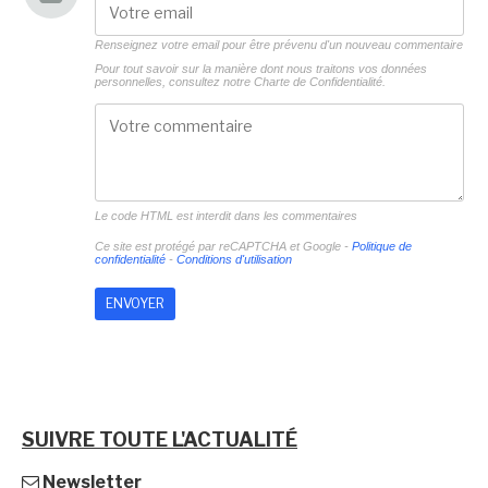
Renseignez votre email pour être prévenu d'un nouveau commentaire
Pour tout savoir sur la manière dont nous traitons vos données
personnelles, consultez notre
Charte de Confidentialité.
Le code HTML est interdit dans les commentaires
Ce site est protégé par reCAPTCHA et Google -
Politique de
confidentialité
-
Conditions d'utilisation
SUIVRE TOUTE L'ACTUALITÉ
Newsletter