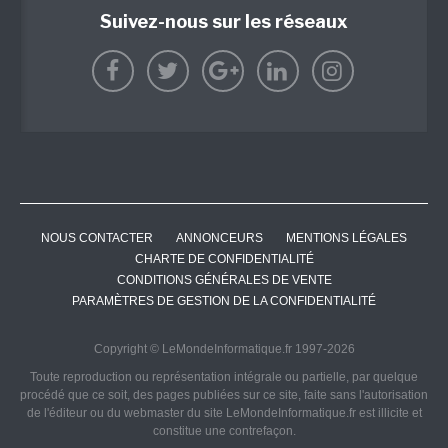
Suivez-nous sur les réseaux
NOUS CONTACTER
ANNONCEURS
MENTIONS LÉGALES
CHARTE DE CONFIDENTIALITÉ
CONDITIONS GÉNÉRALES DE VENTE
PARAMÈTRES DE GESTION DE LA CONFIDENTIALITÉ
Copyright © LeMondeInformatique.fr 1997-2026
Toute reproduction ou représentation intégrale ou partielle, par quelque
procédé que ce soit, des pages publiées sur ce site, faite sans l'autorisation
de l'éditeur ou du webmaster du site LeMondeInformatique.fr est illicite et
constitue une contrefaçon.