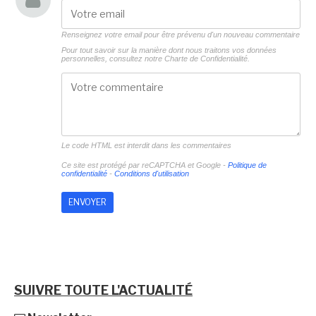
Renseignez votre email pour être prévenu d'un nouveau commentaire
Pour tout savoir sur la manière dont nous traitons vos données
personnelles, consultez notre
Charte de Confidentialité.
Le code HTML est interdit dans les commentaires
Ce site est protégé par reCAPTCHA et Google -
Politique de
confidentialité
-
Conditions d'utilisation
SUIVRE TOUTE L'ACTUALITÉ