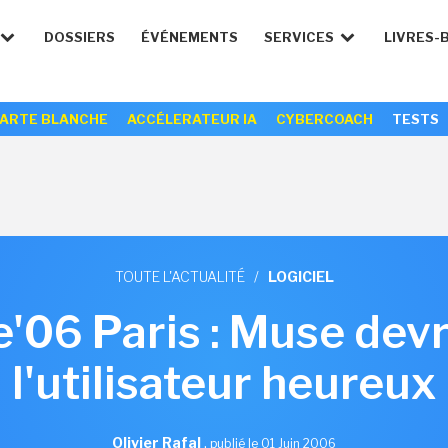
DOSSIERS
ÉVÉNEMENTS
SERVICES
LIVRES-
ARTE BLANCHE
ACCÉLERATEUR IA
CYBERCOACH
TESTS
TOUTE L'ACTUALITÉ
/
LOGICIEL
'06 Paris : Muse dev
l'utilisateur heureux
Olivier Rafal
,
publié le 01 Juin 2006