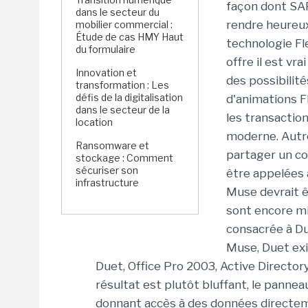
façon dont SAP a
dans le secteur du
rendre heureux 
mobilier commercial :
Étude de cas HMY Haut
technologie Fl
du formulaire
offre il est vr
Innovation et
des possibilit
transformation : Les
défis de la digitalisation
d'animations Fl
dans le secteur de la
les transaction
location
moderne. Autre
Ransomware et
partager un co
stockage : Comment
sécuriser son
être appelées a
infrastructure
Muse devrait ê
sont encore mi
consacrée à Du
Muse, Duet exi
Duet, Office Pro 2003, Active Directo
résultat est plutôt bluffant, le pannea
donnant accès à des données directem