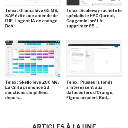
Telex : Ollama lève 65 M$,
Telex : Scaleway rachète le
SAP évite une amende de
spécialiste HPC Qarnot,
l'UE, L'agent IA de codage
Capgemini prêt à
Bob...
supprimer 85...
Telex : Skello lève 200 M€,
Telex : Plusieurs fonds
La Cnil a prononcé 23
s'intéressent aux
sanctions simplifiées
datacenters d'Orange,
depuis...
Figma acquiert Bud,...
ARTICLES À LA UNE