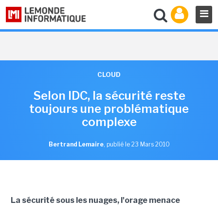
CLOUD
Selon IDC, la sécurité reste
toujours une problématique
complexe
Bertrand Lemaire
,
publié le 23 Mars 2010
La sécurité sous les nuages, l'orage menace